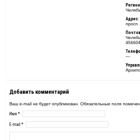
Регион
Челяби
Адрес:
просп.
Почтов
Челяби
45660
Телеф
—
Управ
Архипо
Добавить комментарий
Ваш e-mail не будет опубликован. Обязательные поля помеч
Имя
*
E-mail
*