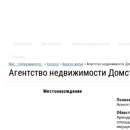
Главная
Статьи
Каталог
Видео
Контакты
Карт
Аналитика
Для бизнеса
Жилая недвижимость
За ру
Разное
Мир :: Недвижимости ::
>
Каталог
>
Аренда жилья
> Агентство недвижимости До
Агентство недвижимости Домс
Местонахождение
Полное
Агентс
Област
Аренда
площа
имуще