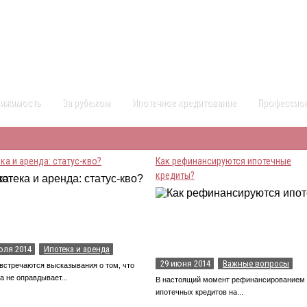
Контакты
Карта сайта
вижимость
За рубежом
Ипотечное кредитование
Профессио
ка и аренда: статус-кво?
Как рефинансируются ипотечные
кредиты?
юля 2014
Ипотека и аренда
29 июня 2014
Важные вопросы
встречаются высказывания о том, что
а не оправдывает...
В настоящий момент рефинансированием
ипотечных кредитов на...