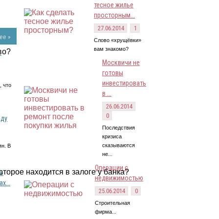
тесное жилье
просторным...
27.06.2014
1
ее »
Слово «хрущёвки»
вам знакомо?
:
Москвичи не
готовы
инвестировать
, что
в ...
26.06.2014
0
оду
Последствия
кризиса
сказываются
н. В
не...
Операции с
ь
недвижимостью
х...
25.06.2014
0
Строительная
фирма...