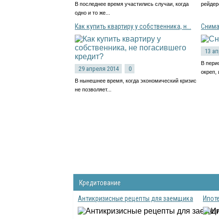
В последнее время участились случаи, когда
рейдерс
одно и то же...
Как купить квартиру у собственника, н...
Снима
13 а
В пери
29 апреля 2014
0
окреп, и
В нынешнее время, когда экономический кризис
не позволяет...
Кредитование
Антикризисные рецепты для заемщика
Ипоте