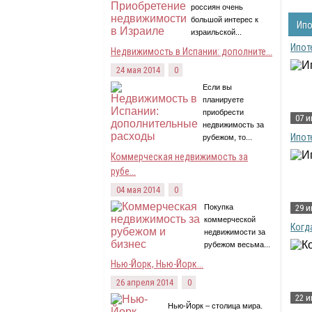
россиян очень
большой интерес к
Ипо
израильской...
Ипот
Недвижимость в Испании: дополните...
24 мая 2014
0
Если вы
планируете
приобрести
07 
недвижимость за
Ипот
рубежом, то...
Коммерческая недвижимость за
рубе...
04 мая 2014
0
Покупка
29 
коммерческой
Когд
недвижимости за
рубежом весьма...
Нью-Йорк, Нью-Йорк...
26 апреля 2014
0
22 
Нью-Йорк – столица мира.