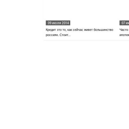
09 июля 2014
07 и
Кредит это то, как сейчас живет большинство
Часто
россиян. Стоит...
ипотек