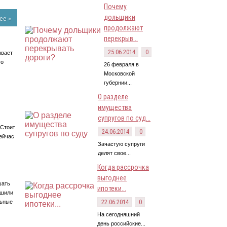
Почему
дольщики
ее »
продолжают
перекрыв...
25.06.2014
0
ывает
го
26 февраля в
Московской
губернии...
О разделе
имущества
супругов по суд...
 Стоит
24.06.2014
0
сейчас
Зачастую супруги
делят свое...
Когда рассрочка
выгоднее
шать
ипотеки...
ьшили
22.06.2014
0
льные
На сегодняшний
день российские...