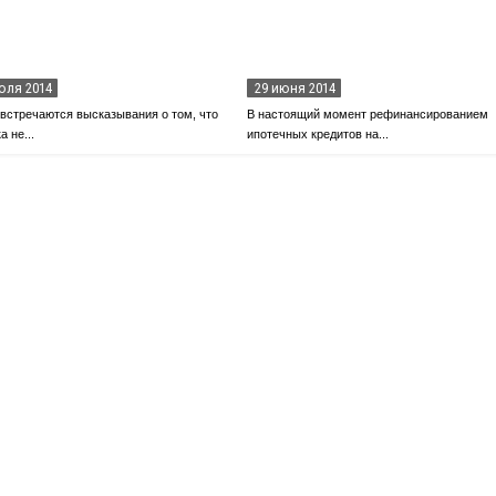
юля 2014
29 июня 2014
 встречаются высказывания о том, что
В настоящий момент рефинансированием
а не...
ипотечных кредитов на...