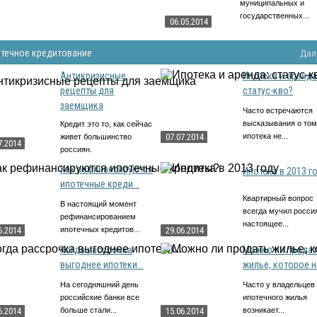
муниципальных и
государственных...
06.05.2014
течное кредитование
Дал
Антикризисные
Ипотека и аренда
рецепты для
статус-кво?
заемщика
Часто встречаются
высказывания о том
Кредит это то, как сейчас
07.07.2014
ипотека не...
живет большинство
7.2014
россиян.
Как рефинансируются
Ипотека в 2013 г
ипотечные креди...
Квартирный вопрос
В настоящий момент
всегда мучил россия
рефинансированием
настоящее...
6.2014
ипотечных кредитов...
29.06.2014
Когда рассрочка
Можно ли продат
выгоднее ипотеки...
жилье, которое на
На сегодняшний день
Часто у владельцев
российские банки все
ипотечного жилья
6.2014
больше стали...
15.06.2014
возникает...