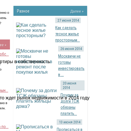
Разное
Далее »
енно о
чень
27 июня 2014
?
Как сделать
тесное жилье
просторным...
ее »
26 июня 2014
бс...
Москвичи не
готовы
а
инвестировать
о
в ...
20 июня
2014
ын...
Почему за
долги ТСЖ
ано в
обязаны
млн.
платить...
13 июня 2014
по...
Прописаться в