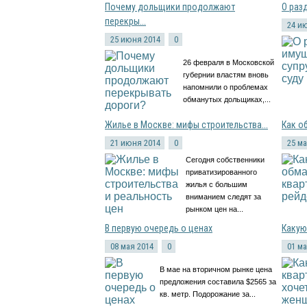
Почему дольщики продолжают
О раз
перекры...
24 и
25 июня 2014
0
26 февраля в Московской
губернии властям вновь
напомнили о проблемах
обманутых дольщиках,...
Жилье в Москве: мифы строительства...
Как о
21 июня 2014
0
25 ма
Сегодня собственники
приватизированного
жилья с большим
вниманием следят за
рынком цен на...
В первую очередь о ценах
Какую
08 мая 2014
0
01 ма
В мае на вторичном рынке цена
предложения составила $2565 за
кв. метр. Подорожание за...