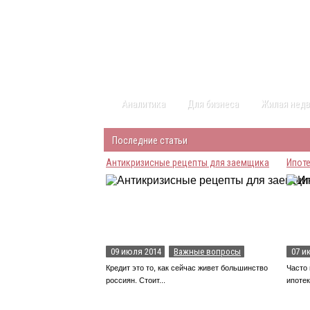
Главная
Статьи
Каталог
Видео
Аналитика
Для бизнеса
Жилая нед
Разное
Последние статьи
Антикризисные рецепты для заемщика
Ипоте
09 июля 2014
Важные вопросы
07 и
Кредит это то, как сейчас живет большинство
Часто 
россиян. Стоит...
ипотек