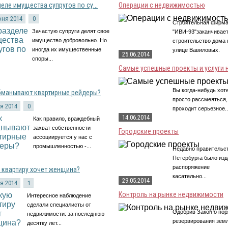
деле имущества супругов по су...
Операции с недвижимостью
юня 2014
0
Строительная фирм
Зачастую супруги делят свое
"ИВИ-93"заканчивае
имущество добровольно. Но
строительство дома 
иногда их имущественные
улице Вавиловых.
25.06.2014
споры...
Самые успешные проекты и услуги на
Вы когда-нибудь хот
бманывают квартирные рейдеры?
просто рассмеяться,
я 2014
0
проходит серьезное..
14.06.2014
Как правило, враждебный
захват собственности
Городские проекты
ассоциируется у нас с
промышленностью -...
Недавно правительс
Петербурга было изд
распоряжение
 квартиру хочет женщина?
касательно...
29.05.2014
я 2014
1
Контроль на рынке недвижимости
Интересное наблюдение
сделали специалисты от
Одобрив Закон о пор
недвижимости: за последнюю
резервирования зем
десятку лет...