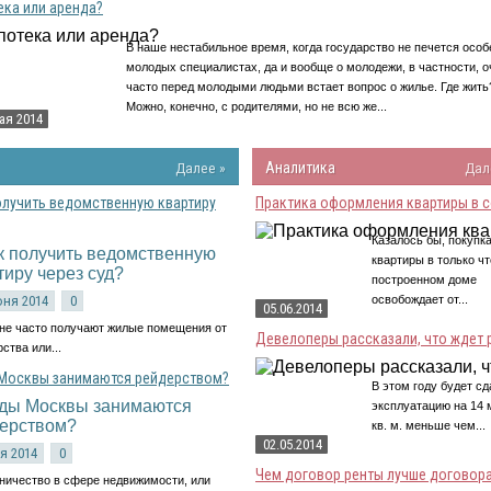
ека или аренда?
В наше нестабильное время, когда государство не печется особ
молодых специалистах, да и вообще о молодежи, в частности, о
часто перед молодыми людьми встает вопрос о жилье. Где жить
Можно, конечно, с родителями, но не всю же...
ая 2014
Далее »
Аналитика
Дал
олучить ведомственную квартиру
Практика оформления квартиры в со
Казалось бы, покупк
квартиры в только чт
построенном доме
юня 2014
0
освобождает от...
05.06.2014
не часто получают жилые помещения от
Девелоперы рассказали, что ждет р
ства или...
Москвы занимаются рейдерством?
В этом году будет сд
эксплуатацию на 14 
кв. м. меньше чем...
02.05.2014
я 2014
0
Чем договор ренты лучше договора 
ичество в сфере недвижимости, или