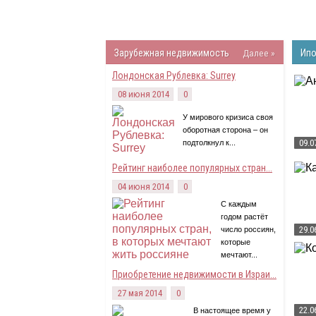
Зарубежная недвижимость
Далее »
Ипо
Лондонская Рублевка: Surrey
08 июня 2014
0
У мирового кризиса своя
оборотная сторона – он
09.0
подтолкнул к...
Рейтинг наиболее популярных стран...
04 июня 2014
0
С каждым
годом растёт
29.0
число россиян,
которые
мечтают...
Приобретение недвижимости в Израи...
27 мая 2014
0
22.0
В настоящее время у