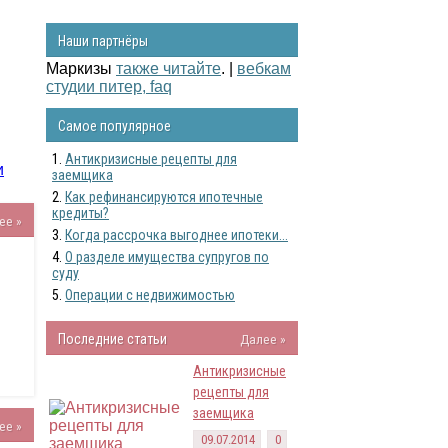
Наши партнёры
Маркизы
также читайте
. |
вебкам
студии питер, faq
Самое популярное
Антикризисные рецепты для
заемщика
Как рефинансируются ипотечные
кредиты?
ее »
Когда рассрочка выгоднее ипотеки...
О разделе имущества супругов по
суду
Операции с недвижимостью
Последние статьи
Далее »
Антикризисные
рецепты для
заемщика
ее »
09.07.2014
0