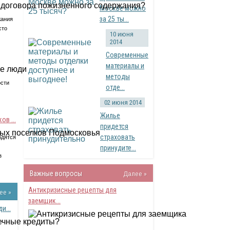
Москве можно
за 25 ты...
жания
сто
10 июня
2014
Современные
материалы и
методы
сти
отде...
02 июня 2014
Жилье
в ...
придется
страховать
одятся
принудите...
з
Важные вопросы
Далее »
Антикризисные рецепты для
ее »
заемщик...
и...