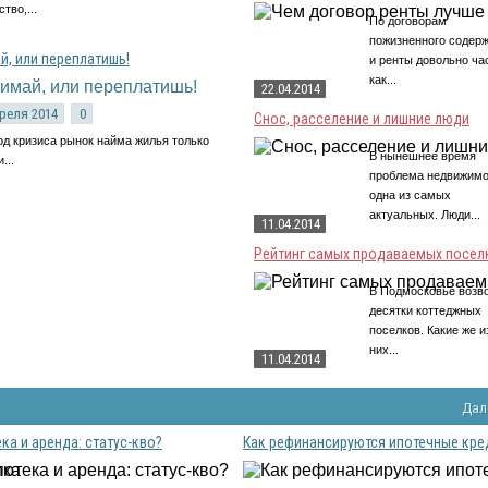
тво,...
По договорам
пожизненного содер
й, или переплатишь!
и ренты довольно ча
как...
22.04.2014
преля 2014
0
Снос, расселение и лишние люди
од кризиса рынок найма жилья только
В нынешнее время
...
проблема недвижимо
одна из самых
актуальных. Люди...
11.04.2014
Рейтинг самых продаваемых поселко
В Подмосковье возв
десятки коттеджных
поселков. Какие же и
них...
11.04.2014
Дал
ка и аренда: статус-кво?
Как рефинансируются ипотечные кред