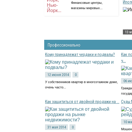
Ипот
Финансовые центры,
магазины мировых...
13 м
Профессионально
Кому принадлежат чердаки и подвалы?
Как п
ч...
12 июня 2014
0
06 и
У собственников квартир в многоэтажном доме,
очень часто...
Гражда
государ
Как защититься от двойной продажи на ...
Суды 
10 ма
31 мая 2014
0
Мошенн