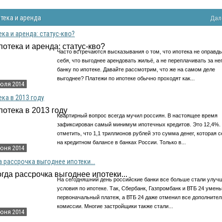
тека и аренда
Дал
ека и аренда: статус-кво?
Часто встречаются высказывания о том, что ипотека не оправд
себя, что выгоднее арендовать жильё, а не переплачивать за не
банку по ипотеке. Давайте рассмотрим, что же на самом деле
выгоднее? Платежи по ипотеке обычно проходят как...
июля 2014
ека в 2013 году
Квартирный вопрос всегда мучил россиян. В настоящее время
зафиксирован самый минимум ипотечных кредитов. Это 12,4%.
отметить, что 1,1 триллионов рублей это сумма денег, которая 
на кредитном балансе в банках России. Только в...
июня 2014
а рассрочка выгоднее ипотеки...
На сегодняшний день российские банки все больше стали улуч
условия по ипотеке. Так, Сбербанк, Газпромбанк и ВТБ 24 умен
первоначальный платеж, а ВТБ 24 даже отменил все дополните
комиссии. Многие застройщики также стали...
июня 2014