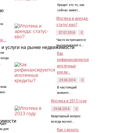
Кредит это то, как
сейчас живет...
а
Ипотека и аренда:
т
на
статус-кво?
07.07.2014
0
 ...
Часто встречаются
высказывания о...
ели
Как
 когда
рефинансируются
.
ипотечные
креди...
29.06.2014
0
твом
В настоящий
ано
момент...
Ипотека в 2013 году
29.06.2014
0
Квартирный вопрос
всегда мучил...
ядке
ли для
Как сделать