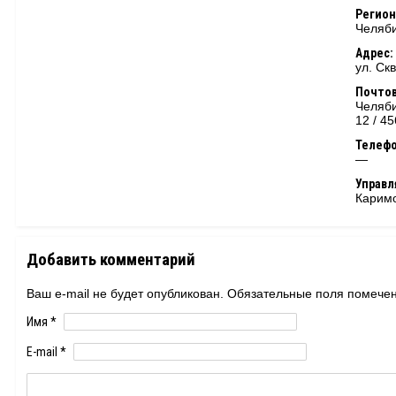
Регион
Челяби
Адрес:
ул. Ск
Почтов
Челяби
12 / 4
Телеф
—
Управ
Каримо
Добавить комментарий
Ваш e-mail не будет опубликован. Обязательные поля помеч
Имя
*
E-mail
*