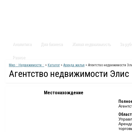
Главная
Статьи
Каталог
Видео
Контакты
Карт
Аналитика
Для бизнеса
Жилая недвижимость
За ру
Разное
Мир :: Недвижимости ::
>
Каталог
>
Аренда жилья
> Агентство недвижимости Эл
Агентство недвижимости Элис
Местонахождение
Полное
Агентс
Област
Управ
Аренда
торго