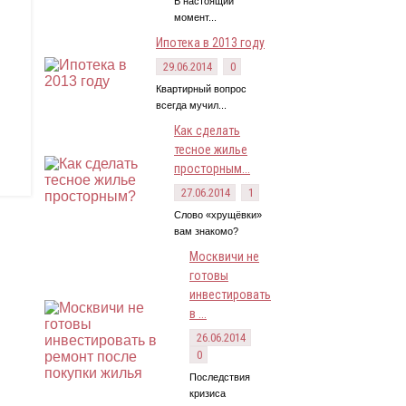
В настоящий
момент...
Ипотека в 2013 году
29.06.2014
0
Квартирный вопрос
всегда мучил...
Как сделать
тесное жилье
просторным...
27.06.2014
1
Слово «хрущёвки»
вам знакомо?
Москвичи не
готовы
инвестировать
в ...
26.06.2014
0
Последствия
кризиса