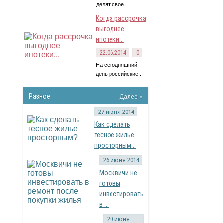
делят свое...
Когда рассрочка
выгоднее
ипотеки...
22.06.2014
0
На сегодняшний
день российские...
Разное
Далее »
27 июня 2014
Как сделать
тесное жилье
просторным...
26 июня 2014
Москвичи не
готовы
инвестировать
в ...
20 июня