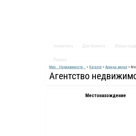
Главная
Статьи
Каталог
Видео
Аналитика
Для бизнеса
Жилая нед
Разное
Мир :: Недвижимости ::
>
Каталог
>
Аренда жилья
> Аге
Агентство недвижимо
Местонахождение