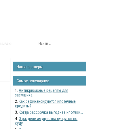
нально
Наши партнёры
Самое популярное
Антикризисные рецепты для
заемщика
Как рефинансируются ипотечные
кредиты?
Когда рассрочка выгоднее ипотеки...
О разделе имущества супругов по
суду