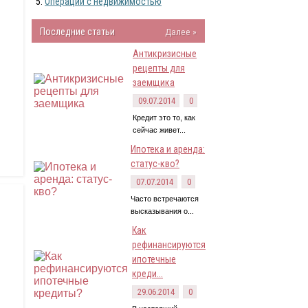
Операции с недвижимостью
Последние статьи
Далее »
Антикризисные
рецепты для
,
заемщика
09.07.2014
0
Кредит это то, как
сейчас живет...
Ипотека и аренда:
статус-кво?
07.07.2014
0
Часто встречаются
высказывания о...
Как
рефинансируются
ипотечные
креди...
29.06.2014
0