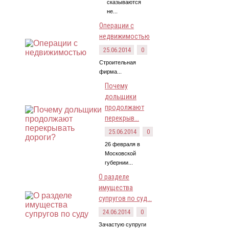
сказываются
не...
Операции с
недвижимостью
25.06.2014
0
Строительная
фирма...
Почему
дольщики
продолжают
перекрыв...
25.06.2014
0
26 февраля в
Московской
губернии...
О разделе
имущества
супругов по суд...
24.06.2014
0
Зачастую супруги