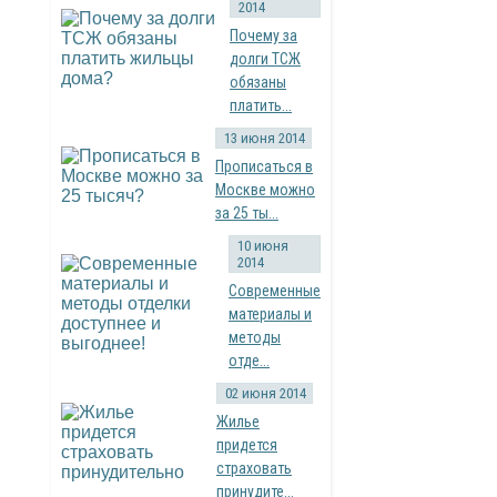
2014
Почему за
долги ТСЖ
обязаны
платить...
13 июня 2014
Прописаться в
Москве можно
за 25 ты...
10 июня
2014
Современные
материалы и
методы
отде...
02 июня 2014
Жилье
придется
страховать
принудите...