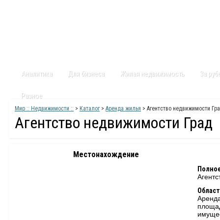
Главная
Статьи
Каталог
Видео
Контакты
Карт
Аналитика
Для бизнеса
Жилая недвижимость
За ру
Разное
Мир :: Недвижимости ::
>
Каталог
>
Аренда жилья
> Агентство недвижимости Гр
Агентство недвижимости Град
Местонахождение
Полное
Агентс
Област
Аренда
площа
имуще