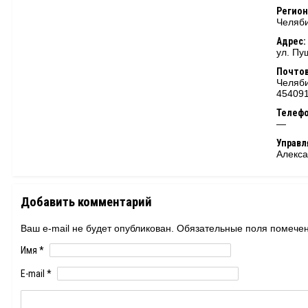
Регион
Челяби
Адрес:
ул. Пу
Почтов
Челяби
45409
Телеф
—
Управ
Алекс
Добавить комментарий
Ваш e-mail не будет опубликован. Обязательные поля помеч
Имя
*
E-mail
*