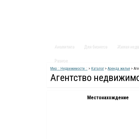
Главная
Статьи
Каталог
Видео
Аналитика
Для бизнеса
Жилая нед
Разное
Мир :: Недвижимости ::
>
Каталог
>
Аренда жилья
> Аге
Агентство недвижим
Местонахождение