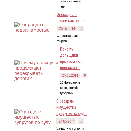
сказываются
не...
Операции с
недвижимостью
25.06.2014
0
Строительная
фирма...
Почему
дольщики
продолжают
перекрыв...
25.06.2014
0
26 февраля в
Московской
губернии...
О разделе
имущества
супругов по суд...
24.06.2014
0
Зачастую супруги