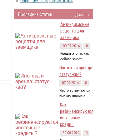
Операции с недвижимостью
Последние статьи
Далее »
Антикризисные
рецепты для
заемщика
09.07.2014
0
Кредит это то, как
сейчас живет...
Ипотека и аренда:
статус-кво?
07.07.2014
0
Часто встречаются
высказывания о...
Как
рефинансируются
ипотечные
креди...
29.06.2014
0