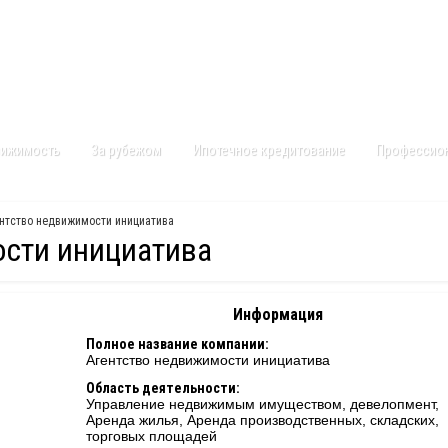
Контакты
Карта сайта
вижимость
За рубежом
Ипотечное кредитование
Профессио
нтство недвижимости инициатива
ости инициатива
Информация
Полное название компании:
Агентство недвижимости инициатива
Область деятельности:
Управление недвижимым имуществом, девелопмент,
Аренда жилья, Аренда производственных, складских,
торговых площадей