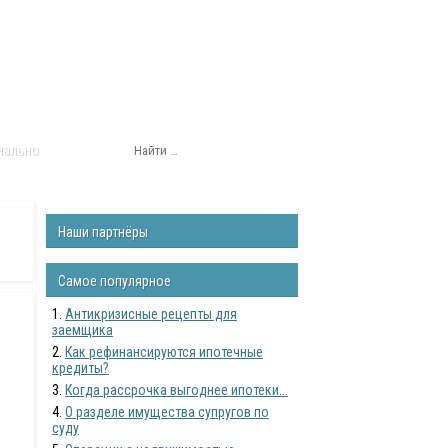
нально
Наши партнёры
Самое популярное
Антикризисные рецепты для
заемщика
Как рефинансируются ипотечные
кредиты?
Когда рассрочка выгоднее ипотеки...
О разделе имущества супругов по
суду