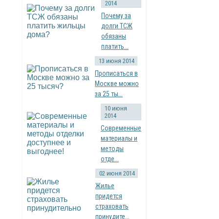
2014
Почему за
долги ТСЖ
обязаны
платить...
13 июня 2014
Прописаться в
Москве можно
за 25 ты...
10 июня
2014
Современные
материалы и
методы
отде...
02 июня 2014
Жилье
придется
страховать
принудите...