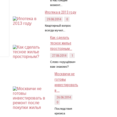
В настоящий
момент...
Ипотека в 2013 году
29.06.2014
0
Квартирный вопрос
всегда мучил...
Как сделать
тесное жилье
просторным...
27.06.2014
1
Слово «хрущёвки»
вам знакомо?
Москвичи не
готовы
инвестировать
в ...
26.06.2014
0
Последствия
кризиса