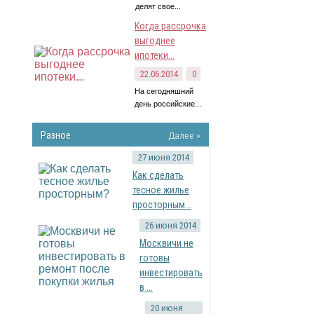
делят свое...
Когда рассрочка
выгоднее
ипотеки...
22.06.2014
0
На сегодняшний
день российские...
Разное
Далее »
27 июня 2014
Как сделать
тесное жилье
просторным...
26 июня 2014
Москвичи не
готовы
инвестировать
в ...
20 июня