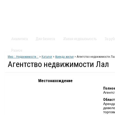
Главная
Статьи
Каталог
Видео
Контакты
Карт
Аналитика
Для бизнеса
Жилая недвижимость
За ру
Разное
Мир :: Недвижимости ::
>
Каталог
>
Аренда жилья
> Агентство недвижимости Ла
Агентство недвижимости Лал
Местонахождение
Полное
Агентс
Област
Аренд
девело
торго