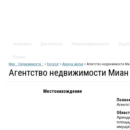
Главная
Статьи
Каталог
Видео
Контакты
Карт
Аналитика
Для бизнеса
Жилая недвижимость
За ру
Разное
Мир :: Недвижимости ::
>
Каталог
>
Аренда жилья
> Агентство недвижимости Ми
Агентство недвижимости Миан
Местонахождение
Полное
Агентс
Област
Аренда
площа
имуще