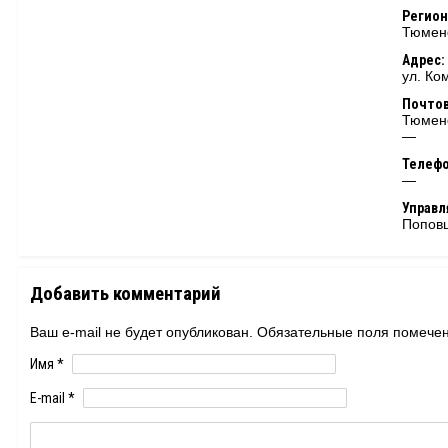
Регион
Тюменс
Адрес:
ул. Ко
Почтов
Тюменс
—
Телеф
—
Управ
Попов
Добавить комментарий
Ваш e-mail не будет опубликован. Обязательные поля помеч
Имя
*
E-mail
*