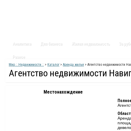
Главная
Статьи
Каталог
Видео
Контакты
Карт
Аналитика
Для бизнеса
Жилая недвижимость
За ру
Разное
Мир :: Недвижимости ::
>
Каталог
>
Аренда жилья
> Агентство недвижимости На
Агентство недвижимости Нави
Местонахождение
Полное
Агентс
Област
Аренда
площа
девело