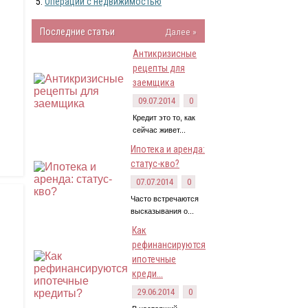
Операции с недвижимостью
Последние статьи
Далее »
Антикризисные
рецепты для
заемщика
09.07.2014
0
Кредит это то, как
сейчас живет...
Ипотека и аренда:
статус-кво?
07.07.2014
0
Часто встречаются
высказывания о...
Как
рефинансируются
ипотечные
креди...
29.06.2014
0