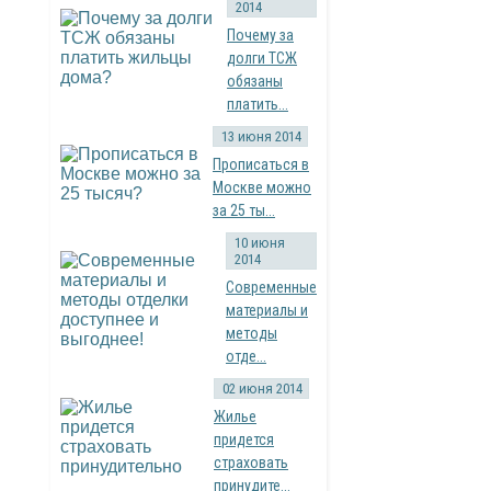
2014
Почему за
долги ТСЖ
обязаны
платить...
13 июня 2014
Прописаться в
Москве можно
за 25 ты...
10 июня
2014
Современные
материалы и
методы
отде...
02 июня 2014
Жилье
придется
страховать
принудите...