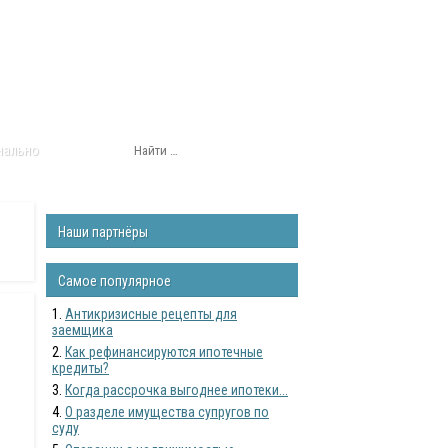
нально
Наши партнёры
Самое популярное
Антикризисные рецепты для
заемщика
Как рефинансируются ипотечные
кредиты?
Когда рассрочка выгоднее ипотеки...
О разделе имущества супругов по
суду