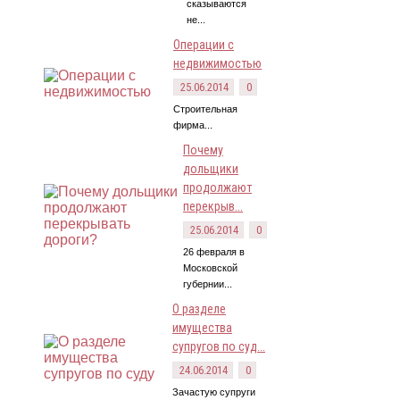
сказываются
не...
Операции с
недвижимостью
25.06.2014
0
Строительная
фирма...
Почему
дольщики
продолжают
перекрыв...
25.06.2014
0
26 февраля в
Московской
губернии...
О разделе
имущества
супругов по суд...
24.06.2014
0
Зачастую супруги