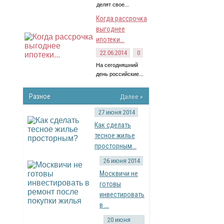
делят свое...
Когда рассрочка
выгоднее
ипотеки...
22.06.2014
0
На сегодняшний
день российские...
Разное
Далее »
27 июня 2014
Как сделать
тесное жилье
просторным...
26 июня 2014
Москвичи не
готовы
инвестировать
в ...
20 июня