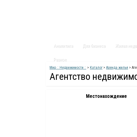
Главная
Статьи
Каталог
Видео
Аналитика
Для бизнеса
Жилая нед
Разное
Мир :: Недвижимости ::
>
Каталог
>
Аренда жилья
> Аг
Агентство недвижим
Местонахождение