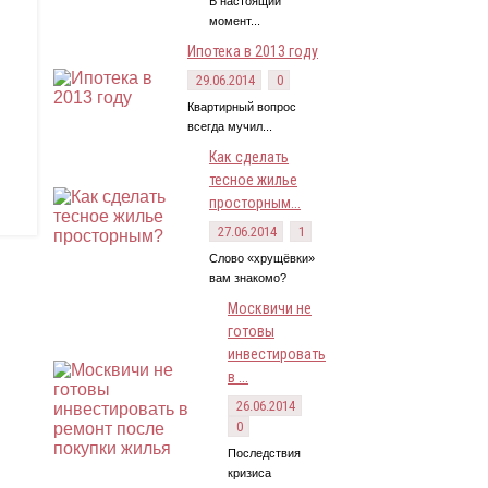
В настоящий
момент...
Ипотека в 2013 году
29.06.2014
0
Квартирный вопрос
всегда мучил...
Как сделать
тесное жилье
просторным...
27.06.2014
1
Слово «хрущёвки»
вам знакомо?
Москвичи не
готовы
инвестировать
в ...
26.06.2014
0
Последствия
кризиса