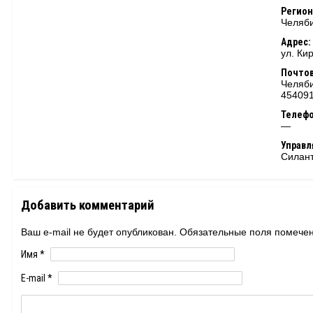
Регион
Челяби
Адрес:
ул. Ки
Почтов
Челяби
45409
Телеф
—
Управ
Силан
Добавить комментарий
Ваш e-mail не будет опубликован. Обязательные поля помеч
Имя
*
E-mail
*