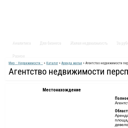
Главная
Статьи
Каталог
Видео
Контакты
Карт
Аналитика
Для бизнеса
Жилая недвижимость
За ру
Разное
Мир :: Недвижимости ::
>
Каталог
>
Аренда жилья
> Агентство недвижимости пе
Агентство недвижимости перс
Местонахождение
Полное
Агентс
Област
Аренда
площа
девело