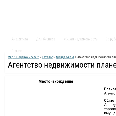
Главная
Статьи
Каталог
Видео
Контакты
Карт
Аналитика
Для бизнеса
Жилая недвижимость
За ру
Разное
Мир :: Недвижимости ::
>
Каталог
>
Аренда жилья
> Агентство недвижимости пл
Агентство недвижимости план
Местонахождение
Полное
Агентс
Област
Аренда
торго
имуще