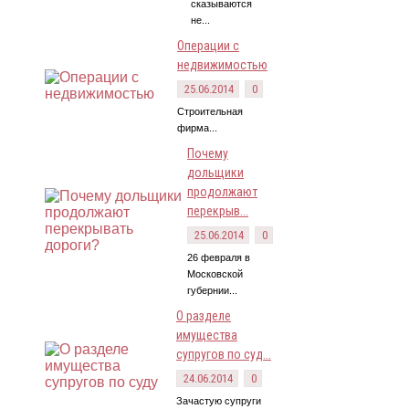
сказываются
не...
Операции с
недвижимостью
25.06.2014
0
Строительная
фирма...
Почему
дольщики
продолжают
перекрыв...
25.06.2014
0
26 февраля в
Московской
губернии...
О разделе
имущества
супругов по суд...
24.06.2014
0
Зачастую супруги