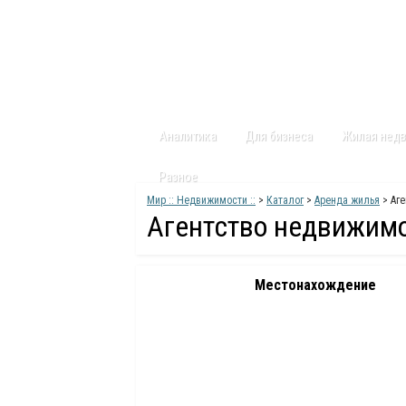
Главная
Статьи
Каталог
Видео
Аналитика
Для бизнеса
Жилая нед
Разное
Мир :: Недвижимости ::
>
Каталог
>
Аренда жилья
> Аг
Агентство недвижим
Местонахождение