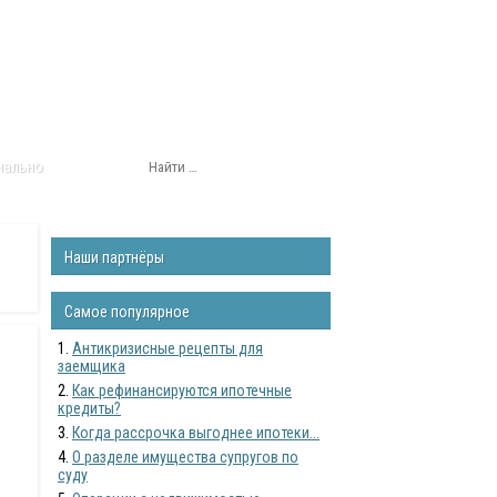
нально
Наши партнёры
Самое популярное
Антикризисные рецепты для
заемщика
Как рефинансируются ипотечные
кредиты?
Когда рассрочка выгоднее ипотеки...
О разделе имущества супругов по
суду