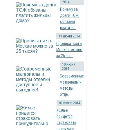
2014
Почему за
долги ТСЖ
обязаны
платить...
13 июня 2014
Прописаться в
Москве можно
за 25 ты...
10 июня
2014
Современные
материалы и
методы
отде...
02 июня 2014
Жилье
придется
страховать
принудите...