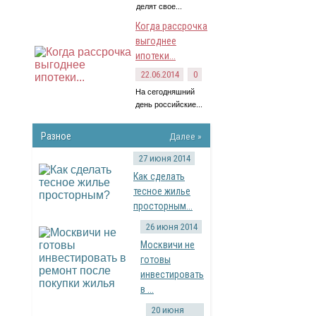
делят свое...
Когда рассрочка
выгоднее
ипотеки...
22.06.2014
0
На сегодняшний
день российские...
Разное
Далее »
27 июня 2014
Как сделать
тесное жилье
просторным...
26 июня 2014
Москвичи не
готовы
инвестировать
в ...
20 июня