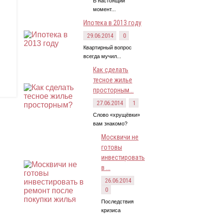
В настоящий
момент...
Ипотека в 2013 году
29.06.2014
0
Квартирный вопрос
всегда мучил...
Как сделать
тесное жилье
просторным...
27.06.2014
1
Слово «хрущёвки»
вам знакомо?
Москвичи не
готовы
инвестировать
в ...
26.06.2014
0
Последствия
кризиса