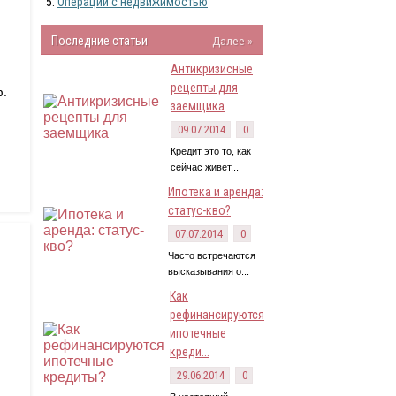
Операции с недвижимостью
Последние статьи
Далее »
Антикризисные
рецепты для
ф.
заемщика
09.07.2014
0
Кредит это то, как
сейчас живет...
Ипотека и аренда:
статус-кво?
07.07.2014
0
Часто встречаются
высказывания о...
Как
рефинансируются
ипотечные
креди...
29.06.2014
0