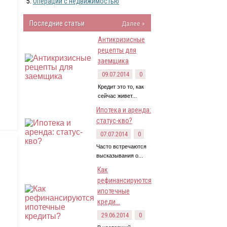
Операции с недвижимостью
Последние статьи
Далее »
Антикризисные
рецепты для
заемщика
09.07.2014
0
Кредит это то, как
сейчас живет...
Ипотека и аренда:
статус-кво?
07.07.2014
0
Часто встречаются
высказывания о...
Как
рефинансируются
ипотечные
креди...
29.06.2014
0