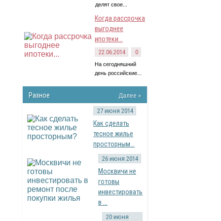
делят свое...
Когда рассрочка
выгоднее
ипотеки...
22.06.2014
0
На сегодняшний
день российские...
Разное
Далее »
27 июня 2014
Как сделать
тесное жилье
просторным...
26 июня 2014
Москвичи не
готовы
инвестировать
в ...
20 июня