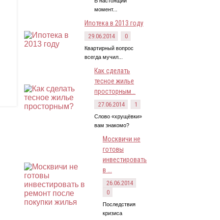
В настоящий
момент...
Ипотека в 2013 году
29.06.2014
0
Квартирный вопрос
всегда мучил...
Как сделать
тесное жилье
просторным...
27.06.2014
1
Слово «хрущёвки»
вам знакомо?
Москвичи не
готовы
инвестировать
в ...
26.06.2014
0
Последствия
кризиса