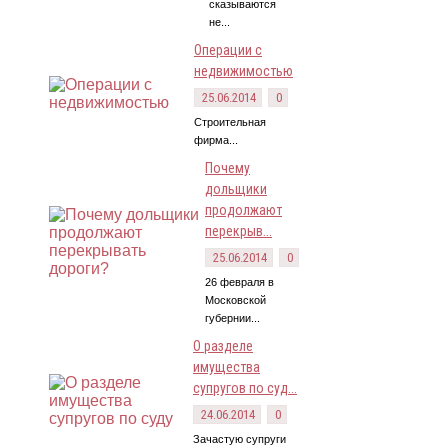
сказываются
не...
Операции с
недвижимостью
25.06.2014
0
Строительная
фирма...
Почему
дольщики
продолжают
перекрыв...
25.06.2014
0
26 февраля в
Московской
губернии...
О разделе
имущества
супругов по суд...
24.06.2014
0
Зачастую супруги