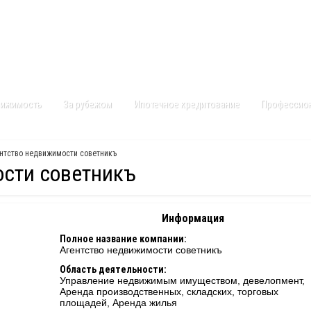
Контакты
Карта сайта
вижимость
За рубежом
Ипотечное кредитование
Профессио
нтство недвижимости советникъ
ости советникъ
Информация
Полное название компании:
Агентство недвижимости советникъ
Область деятельности:
Управление недвижимым имуществом, девелопмент,
Аренда производственных, складских, торговых
площадей, Аренда жилья