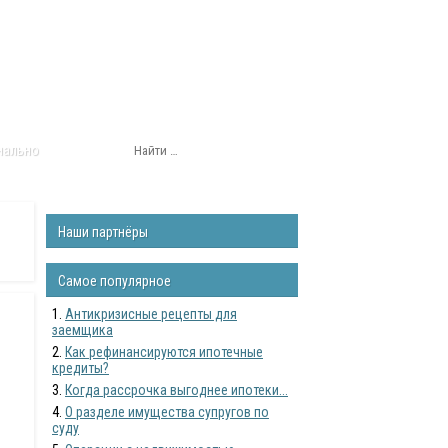
нально
Наши партнёры
Самое популярное
Антикризисные рецепты для
заемщика
Как рефинансируются ипотечные
кредиты?
Когда рассрочка выгоднее ипотеки...
О разделе имущества супругов по
суду