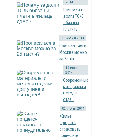
2014
Почему за
долги ТСЖ
обязаны
платить...
13 июня 2014
Прописаться в
Москве можно
за 25 ты...
10 июня
2014
Современные
материалы и
методы
отде...
02 июня 2014
Жилье
придется
страховать
принудите...