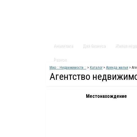
Главная
Статьи
Каталог
Видео
Аналитика
Для бизнеса
Жилая нед
Разное
Мир :: Недвижимости ::
>
Каталог
>
Аренда жилья
> Аге
Агентство недвижим
Местонахождение