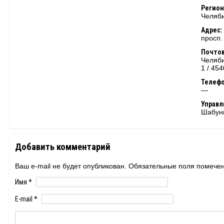
Регион
Челяби
Адрес:
просп.
Почтов
Челяби
1 / 45
Телеф
—
Управ
Шабун
Добавить комментарий
Ваш e-mail не будет опубликован. Обязательные поля помеч
Имя
*
E-mail
*