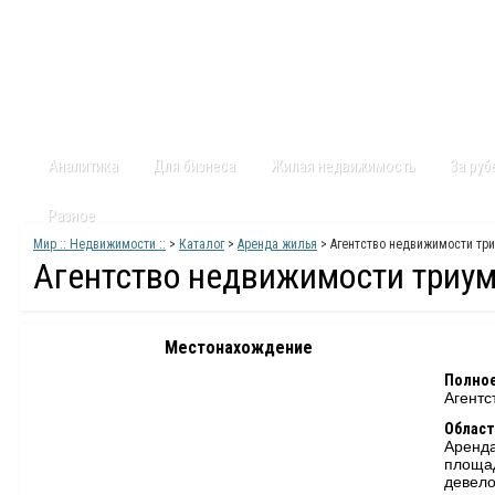
Главная
Статьи
Каталог
Видео
Контакты
Карт
Аналитика
Для бизнеса
Жилая недвижимость
За ру
Разное
Мир :: Недвижимости ::
>
Каталог
>
Аренда жилья
> Агентство недвижимости тр
Агентство недвижимости триу
Местонахождение
Полное
Агентс
Област
Аренда
площа
девело