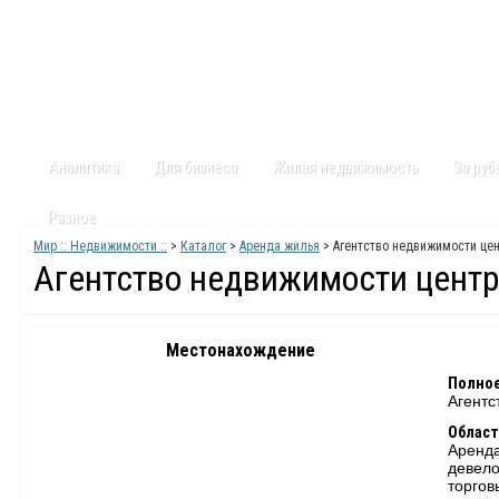
Главная
Статьи
Каталог
Видео
Контакты
Карт
Аналитика
Для бизнеса
Жилая недвижимость
За ру
Разное
Мир :: Недвижимости ::
>
Каталог
>
Аренда жилья
> Агентство недвижимости це
Агентство недвижимости центр
Местонахождение
Полное
Агентс
Област
Аренд
девело
торго