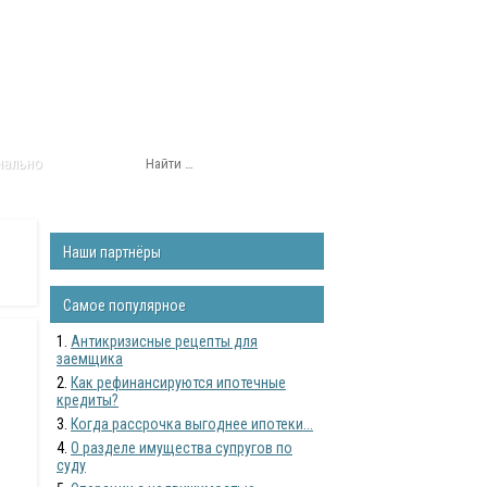
нально
Наши партнёры
Самое популярное
Антикризисные рецепты для
заемщика
Как рефинансируются ипотечные
кредиты?
Когда рассрочка выгоднее ипотеки...
О разделе имущества супругов по
суду