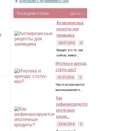
Операции с недвижимостью
Последние статьи
Далее »
Антикризисные
рецепты для
/
заемщика
09.07.2014
0
Кредит это то, как
сейчас живет...
Ипотека и аренда:
статус-кво?
07.07.2014
0
Часто встречаются
высказывания о...
Как
рефинансируются
ипотечные
креди...
29.06.2014
0