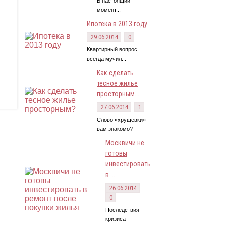
В настоящий
момент...
Ипотека в 2013 году
29.06.2014
0
Квартирный вопрос
всегда мучил...
Как сделать
тесное жилье
просторным...
27.06.2014
1
Слово «хрущёвки»
вам знакомо?
Москвичи не
готовы
инвестировать
в ...
26.06.2014
0
Последствия
кризиса