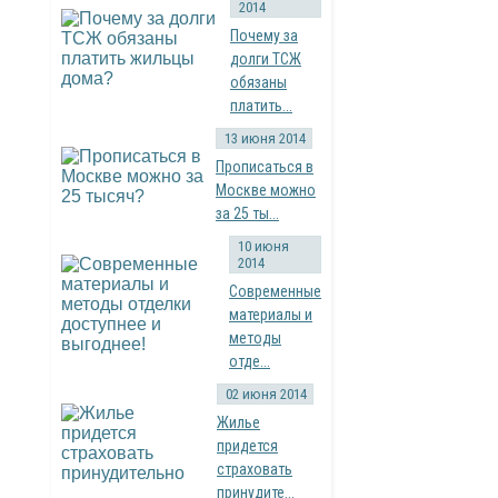
2014
Почему за
долги ТСЖ
обязаны
платить...
13 июня 2014
Прописаться в
Москве можно
за 25 ты...
10 июня
2014
Современные
материалы и
методы
отде...
02 июня 2014
Жилье
придется
страховать
принудите...