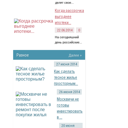
делят свое...
Когда рассрочка
выгоднее
ипотеки...
22.06.2014
0
На сегодняшний
день российские...
Разное
Далее »
27 июня 2014
Как сделать
тесное жилье
просторным...
26 июня 2014
Москвичи не
готовы
инвестировать
в ...
20 июня