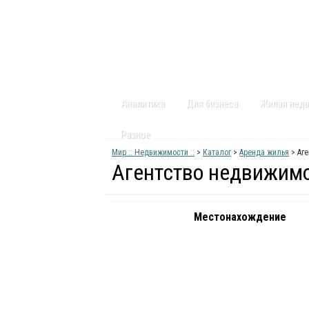
Главная
Статьи
Каталог
Видео
Аналитика
Для бизнеса
Жилая нед
Разное
Мир :: Недвижимости ::
>
Каталог
>
Аренда жилья
> Аг
Агентство недвижим
Местонахождение