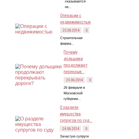
сказываются
не...
Операции с
недвижимостью
25.06.2014
0
Строительная
фирма...
Почему
дольщики
продолжают
перекрыв...
25.06.2014
0
26 февраля в
Московской
губернии...
О разделе
имущества
супругов по суд...
24.06.2014
0
Зачастую супруги