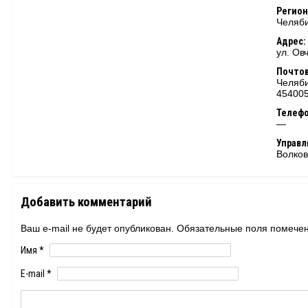
Регион
Челяби
Адрес:
ул. Ов
Почтов
Челяби
45400
Телеф
—
Управ
Волко
Добавить комментарий
Ваш e-mail не будет опубликован. Обязательные поля помеч
Имя
*
E-mail
*