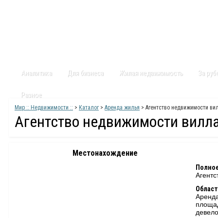
Главная
Статьи
Каталог
Видео
Контакты
Карт
Аналитика
Для бизнеса
Жилая недвижимость
За ру
Разное
Мир :: Недвижимости ::
>
Каталог
>
Аренда жилья
> Агентство недвижимости ви
Агентство недвижимости вилл
Местонахождение
Полное
Агентс
Област
Аренда
площа
девело