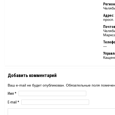
Регион
Челяби
Адрес:
просп.
Почтов
Челяби
Маркса
Телеф
—
Управ
Кащенк
Добавить комментарий
Ваш e-mail не будет опубликован. Обязательные поля помеч
Имя
*
E-mail
*