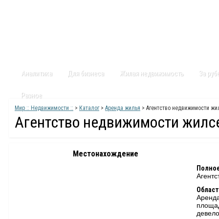
Главная
Статьи
Каталог
Видео
Контакты
Карт
Аналитика
Для бизнеса
Жилая недвижимость
За ру
Разное
Мир :: Недвижимости ::
>
Каталог
>
Аренда жилья
> Агентство недвижимости жи
Агентство недвижимости жилс
Местонахождение
Полное
Агентс
Област
Аренда
площа
девело