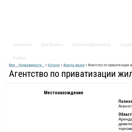
Главная
Статьи
Каталог
Видео
Контакты
Карт
Аналитика
Для бизнеса
Жилая недвижимость
За ру
Разное
Мир :: Недвижимости ::
>
Каталог
>
Аренда жилья
> Агентство по приватизации 
Агентство по приватизации жи
Местонахождение
Полное
Агентс
Област
Аренд
девело
торго