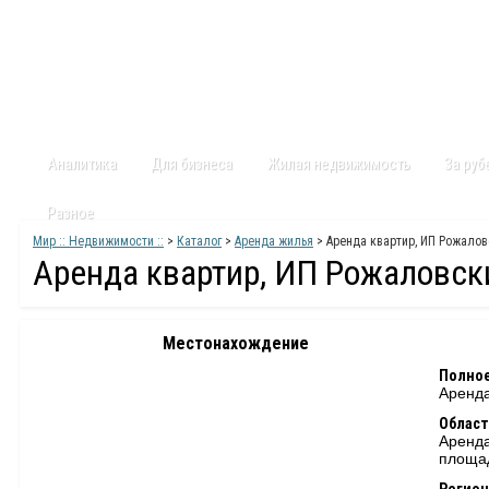
Главная
Статьи
Каталог
Видео
Контакты
Карт
Аналитика
Для бизнеса
Жилая недвижимость
За ру
Разное
Мир :: Недвижимости ::
>
Каталог
>
Аренда жилья
> Аренда квартир, ИП Рожалов
Аренда квартир, ИП Рожаловск
Местонахождение
Полное
Аренда
Област
Аренда
площа