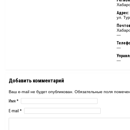
Регион
Хабаро
Адрес:
ул. Ту
Почтов
Хабаро
—
Телеф
—
Управ
—
Добавить комментарий
Ваш e-mail не будет опубликован. Обязательные поля помеч
Имя
*
E-mail
*