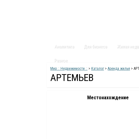
Главная
Статьи
Каталог
Видео
Аналитика
Для бизнеса
Жилая нед
Разное
Мир :: Недвижимости ::
>
Каталог
>
Аренда жилья
> АР
АРТЕМЬЕВ
Местонахождение