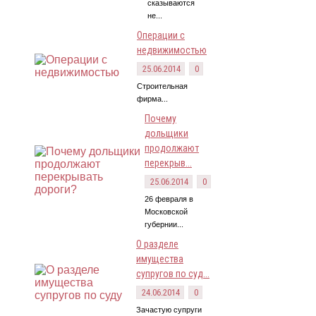
сказываются
не...
Операции с
недвижимостью
25.06.2014
0
Строительная
фирма...
Почему
дольщики
продолжают
перекрыв...
25.06.2014
0
26 февраля в
Московской
губернии...
О разделе
имущества
супругов по суд...
24.06.2014
0
Зачастую супруги