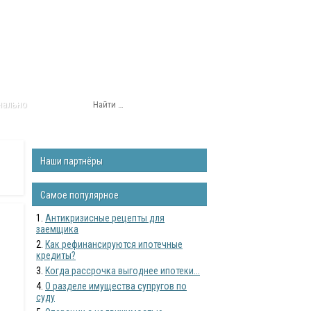
нально
Наши партнёры
Самое популярное
Антикризисные рецепты для
заемщика
Как рефинансируются ипотечные
кредиты?
Когда рассрочка выгоднее ипотеки...
О разделе имущества супругов по
суду