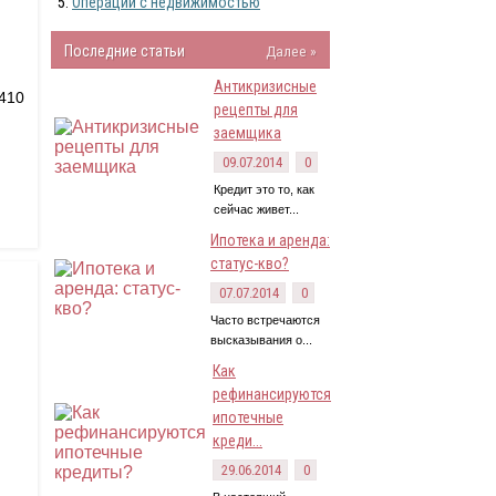
Операции с недвижимостью
Последние статьи
Далее »
Антикризисные
 410
рецепты для
заемщика
09.07.2014
0
Кредит это то, как
сейчас живет...
Ипотека и аренда:
статус-кво?
07.07.2014
0
Часто встречаются
высказывания о...
Как
рефинансируются
ипотечные
креди...
29.06.2014
0