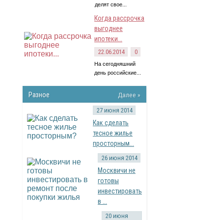
делят свое...
Когда рассрочка
выгоднее
ипотеки...
22.06.2014
0
На сегодняшний
день российские...
Разное
Далее »
27 июня 2014
Как сделать
тесное жилье
просторным...
26 июня 2014
Москвичи не
готовы
инвестировать
в ...
20 июня