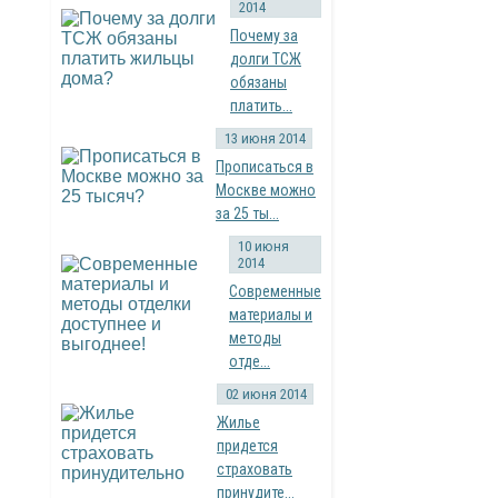
2014
Почему за
долги ТСЖ
обязаны
платить...
13 июня 2014
Прописаться в
Москве можно
за 25 ты...
10 июня
2014
Современные
материалы и
методы
отде...
02 июня 2014
Жилье
придется
страховать
принудите...