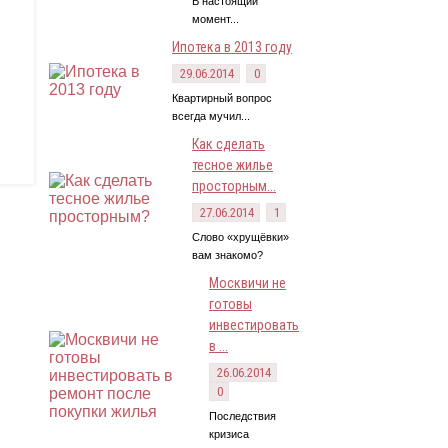
В настоящий
момент...
Ипотека в 2013 году
29.06.2014
0
Квартирный вопрос
всегда мучил...
Как сделать
тесное жилье
просторным...
27.06.2014
1
Слово «хрущёвки»
вам знакомо?
Москвичи не
готовы
инвестировать
в ...
26.06.2014
0
Последствия
кризиса