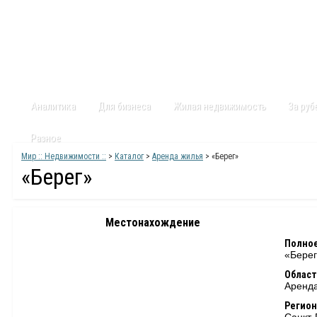
Главная
Статьи
Каталог
Видео
Контакты
Карт
Аналитика
Для бизнеса
Жилая недвижимость
За ру
Разное
Мир :: Недвижимости ::
>
Каталог
>
Аренда жилья
> «Берег»
«Берег»
Местонахождение
Полное
«Бере
Област
Аренд
Регион