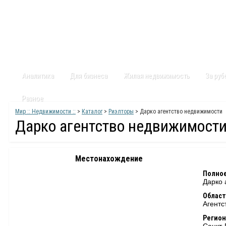
Главная
Статьи
Каталог
Видео
Контакты
Карт
Аналитика
Для бизнеса
Жилая недвижимость
За ру
Разное
Мир :: Недвижимости ::
>
Каталог
>
Риэлторы
> Дарко агентство недвижимости
Дарко агентство недвижимост
Местонахождение
Полное
Дарко 
Област
Агентс
Регион