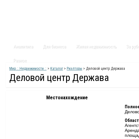
Главная
Статьи
Каталог
Видео
Контакты
Карт
Аналитика
Для бизнеса
Жилая недвижимость
За ру
Разное
Мир :: Недвижимости ::
>
Каталог
>
Риэлторы
> Деловой центр Держава
Деловой центр Держава
Местонахождение
Полное
Делово
Област
Агентс
Аренда
площа