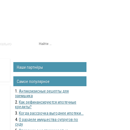
нально
Наши партнёры
Самое популярное
Антикризисные рецепты для
заемщика
Как рефинансируются ипотечные
кредиты?
Когда рассрочка выгоднее ипотеки...
О разделе имущества супругов по
суду