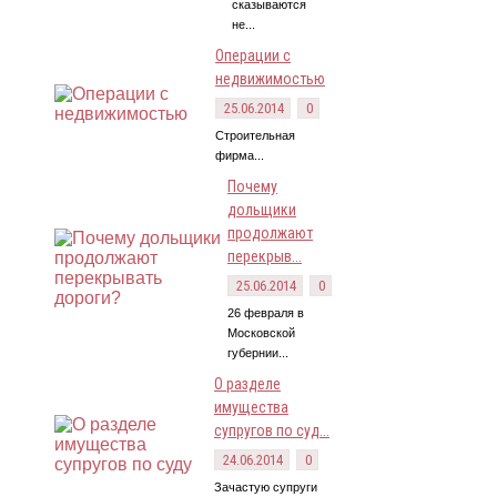
сказываются
не...
Операции с
недвижимостью
25.06.2014
0
Строительная
фирма...
Почему
дольщики
продолжают
перекрыв...
25.06.2014
0
26 февраля в
Московской
губернии...
О разделе
имущества
супругов по суд...
24.06.2014
0
Зачастую супруги