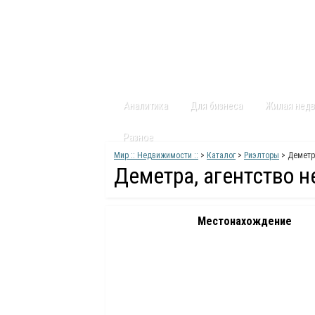
Главная
Статьи
Каталог
Видео
Аналитика
Для бизнеса
Жилая нед
Разное
Мир :: Недвижимости ::
>
Каталог
>
Риэлторы
> Деметр
Деметра, агентство 
Местонахождение