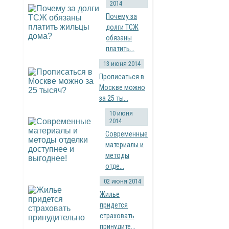
2014
Почему за
долги ТСЖ
обязаны
платить...
13 июня 2014
Прописаться в
Москве можно
за 25 ты...
10 июня
2014
Современные
материалы и
методы
отде...
02 июня 2014
Жилье
придется
страховать
принудите...