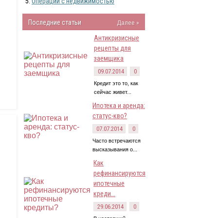
Операции с недвижимостью
Последние статьи
Далее »
Антикризисные
рецепты для
заемщика
09.07.2014
0
Кредит это то, как
сейчас живет...
Ипотека и аренда:
статус-кво?
07.07.2014
0
Часто встречаются
высказывания о...
Как
рефинансируются
ипотечные
креди...
29.06.2014
0