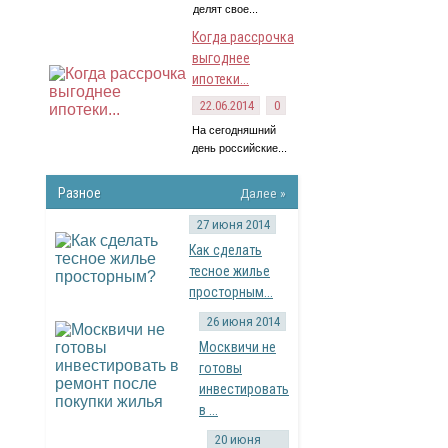
делят свое...
Когда рассрочка
выгоднее
ипотеки...
22.06.2014
0
На сегодняшний
день российские...
Разное
Далее »
27 июня 2014
Как сделать
тесное жилье
просторным...
26 июня 2014
Москвичи не
готовы
инвестировать
в ...
20 июня