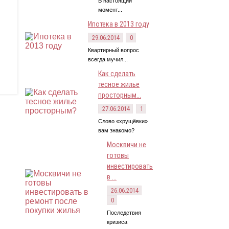
В настоящий
момент...
Ипотека в 2013 году
29.06.2014
0
Квартирный вопрос
всегда мучил...
Как сделать
тесное жилье
просторным...
27.06.2014
1
Слово «хрущёвки»
вам знакомо?
Москвичи не
готовы
инвестировать
в ...
26.06.2014
0
Последствия
кризиса