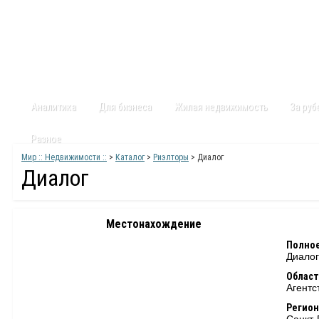
Главная
Статьи
Каталог
Видео
Контакты
Карт
Аналитика
Для бизнеса
Жилая недвижимость
За ру
Разное
Мир :: Недвижимости ::
>
Каталог
>
Риэлторы
> Диалог
Диалог
Местонахождение
Полное
Диалог
Област
Агентс
Регион