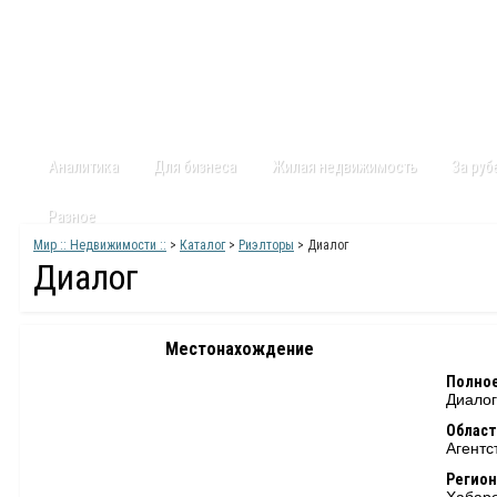
Главная
Статьи
Каталог
Видео
Контакты
Карт
Аналитика
Для бизнеса
Жилая недвижимость
За ру
Разное
Мир :: Недвижимости ::
>
Каталог
>
Риэлторы
> Диалог
Диалог
Местонахождение
Полное
Диалог
Област
Агентс
Регион