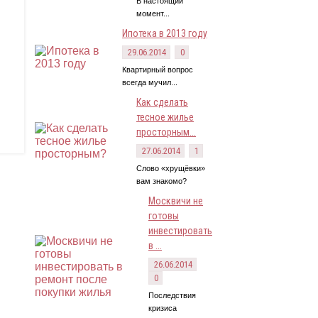
В настоящий
момент...
Ипотека в 2013 году
29.06.2014
0
Квартирный вопрос
всегда мучил...
Как сделать
тесное жилье
просторным...
27.06.2014
1
Слово «хрущёвки»
вам знакомо?
Москвичи не
готовы
инвестировать
в ...
26.06.2014
0
Последствия
кризиса