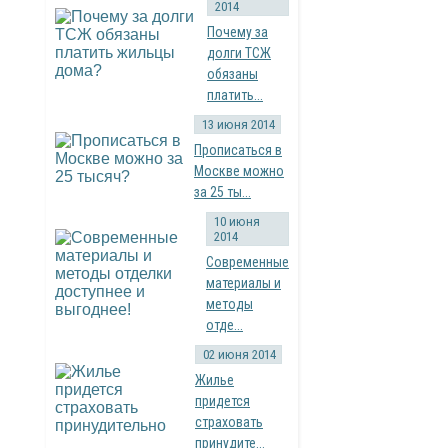
2014
Почему за
долги ТСЖ
обязаны
платить...
13 июня 2014
Прописаться в
Москве можно
за 25 ты...
10 июня
2014
Современные
материалы и
методы
отде...
02 июня 2014
Жилье
придется
страховать
принудите...