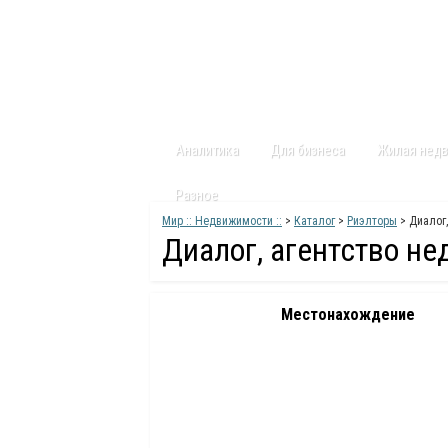
Главная
Статьи
Каталог
Видео
Аналитика
Для бизнеса
Жилая нед
Разное
Мир :: Недвижимости ::
>
Каталог
>
Риэлторы
> Диалог
Диалог, агентство н
Местонахождение