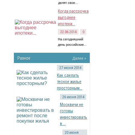
делят свое...
Когда рассрочка
выгоднее
ипотеки...
22.06.2014
0
На сегодняшний
день российские...
Разное
Далее »
27 июня 2014
Как сделать
тесное жилье
просторным...
26 июня 2014
Москвичи не
готовы
инвестировать
в ...
20 июня