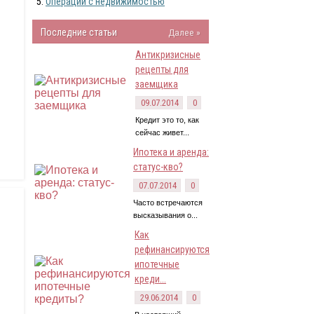
Операции с недвижимостью
Последние статьи
Далее »
Антикризисные
рецепты для
заемщика
09.07.2014
0
Кредит это то, как
сейчас живет...
Ипотека и аренда:
статус-кво?
07.07.2014
0
Часто встречаются
высказывания о...
Как
рефинансируются
ипотечные
креди...
29.06.2014
0