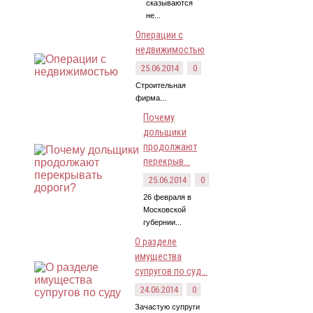
сказываются
не...
Операции с
недвижимостью
25.06.2014
0
Строительная
фирма...
Почему
дольщики
продолжают
перекрыв...
25.06.2014
0
26 февраля в
Московской
губернии...
О разделе
имущества
супругов по суд...
24.06.2014
0
Зачастую супруги