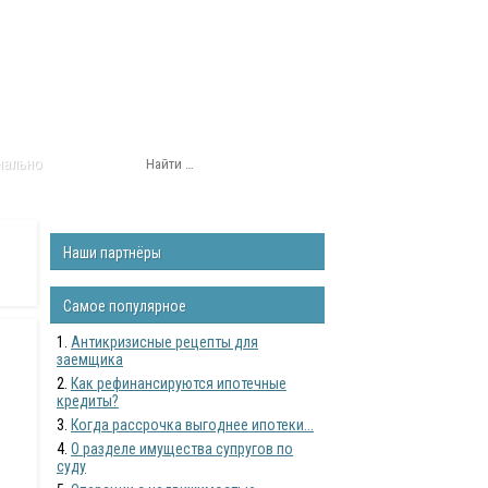
нально
Наши партнёры
Самое популярное
Антикризисные рецепты для
заемщика
Как рефинансируются ипотечные
кредиты?
Когда рассрочка выгоднее ипотеки...
О разделе имущества супругов по
суду