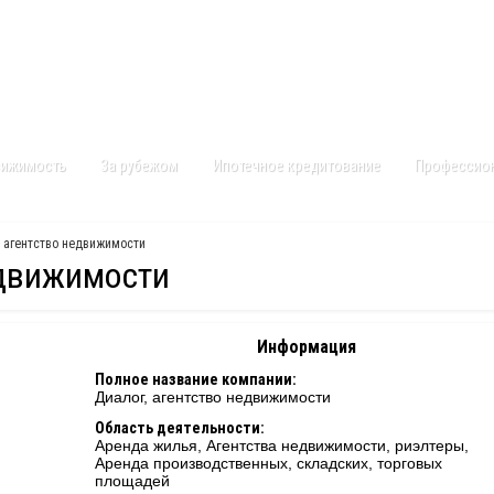
Контакты
Карта сайта
вижимость
За рубежом
Ипотечное кредитование
Профессио
, агентство недвижимости
едвижимости
Информация
Полное название компании:
Диалог, агентство недвижимости
Область деятельности:
Аренда жилья, Агентства недвижимости, риэлтеры,
Аренда производственных, складских, торговых
площадей