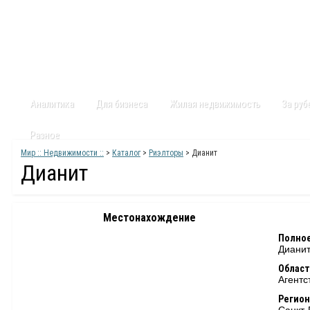
Главная
Статьи
Каталог
Видео
Контакты
Карт
Аналитика
Для бизнеса
Жилая недвижимость
За ру
Разное
Мир :: Недвижимости ::
>
Каталог
>
Риэлторы
> Дианит
Дианит
Местонахождение
Полное
Диани
Област
Агентс
Регион