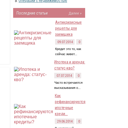
Операции с недвижимостью
Последние статьи
Далее »
Антикризисные
рецепты для
заемщика
09.07.2014
0
Кредит это то, как
сейчас живет...
Ипотека и аренда:
статус-кво?
07.07.2014
0
Часто встречаются
высказывания о...
Как
рефинансируются
ипотечные
креди...
29.06.2014
0