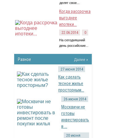
делят свое...
Когда рассрочка
выгоднее
ипотеки...
22.06.2014
0
На сегодняшний
день российские...
Разное
Далее »
27 июня 2014
Как сделать
тесное жилье
просторным...
26 июня 2014
Москвичи не
готовы
инвестировать
в ...
20 июня