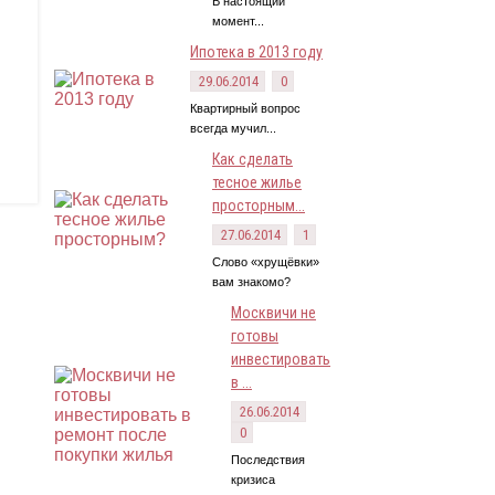
В настоящий
момент...
Ипотека в 2013 году
29.06.2014
0
Квартирный вопрос
всегда мучил...
Как сделать
тесное жилье
просторным...
27.06.2014
1
Слово «хрущёвки»
вам знакомо?
Москвичи не
готовы
инвестировать
в ...
26.06.2014
0
Последствия
кризиса