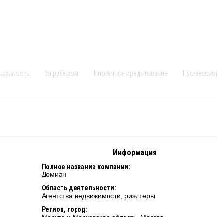
Контакты
Карта сайта
вижимость
За рубежом
Ипотечное кредитование
Профессио
н
Информация
Полное название компании:
Домиан
Область деятельности:
Агентства недвижимости, риэлтеры
Регион, город: