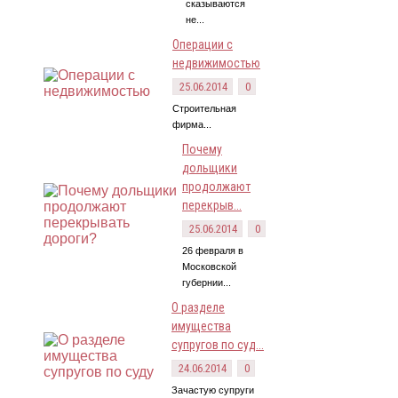
сказываются
не...
Операции с
недвижимостью
25.06.2014
0
Строительная
фирма...
Почему
дольщики
продолжают
перекрыв...
25.06.2014
0
26 февраля в
Московской
губернии...
О разделе
имущества
супругов по суд...
24.06.2014
0
Зачастую супруги