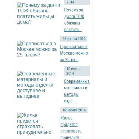
2014
Почему за
долги ТСЖ
обязаны
платить...
13 июня 2014
Прописаться в
Москве можно
за 25 ты...
10 июня
2014
Современные
материалы и
методы
отде...
02 июня 2014
Жилье
придется
страховать
принудите...