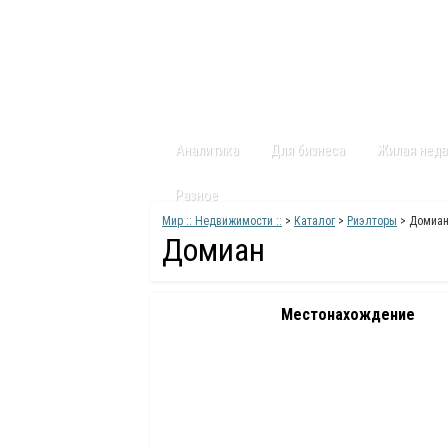
Главная
Статьи
Каталог
Видео
Аналитика
Для бизнеса
Жилая нед
Разное
Мир :: Недвижимости ::
>
Каталог
>
Риэлторы
> Домиа
Домиан
Местонахождение