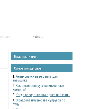
нально
Наши партнёры
Самое популярное
Антикризисные рецепты для
заемщика
Как рефинансируются ипотечные
кредиты?
Когда рассрочка выгоднее ипотеки...
О разделе имущества супругов по
суду