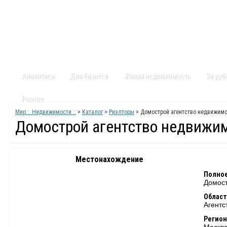
Главная
Статьи
Каталог
Видео
Контакты
Карт
Аналитика
Для бизнеса
Жилая недвижимость
За ру
Разное
Мир :: Недвижимости ::
>
Каталог
>
Риэлторы
> Домострой агентство недвижим
Домострой агентство недвижи
Местонахождение
Полное
Домост
Област
Агентс
Регион