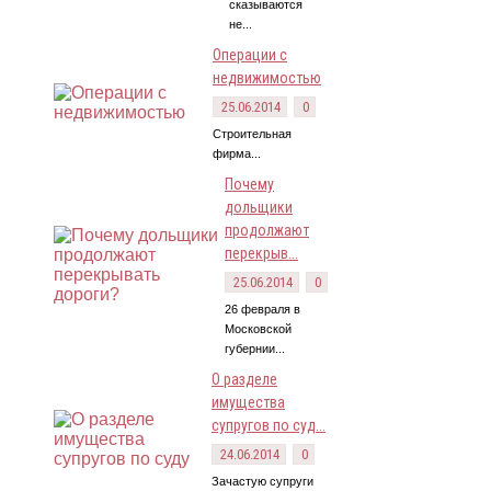
сказываются
не...
Операции с
недвижимостью
25.06.2014
0
Строительная
фирма...
Почему
дольщики
продолжают
перекрыв...
25.06.2014
0
26 февраля в
Московской
губернии...
О разделе
имущества
супругов по суд...
24.06.2014
0
Зачастую супруги