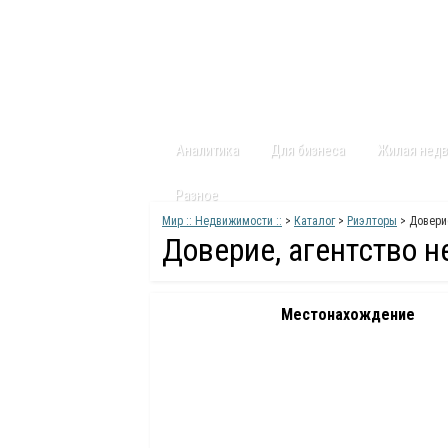
Главная
Статьи
Каталог
Видео
Аналитика
Для бизнеса
Жилая нед
Разное
Мир :: Недвижимости ::
>
Каталог
>
Риэлторы
> Довери
Доверие, агентство 
Местонахождение