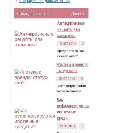
Операции с недвижимостью
Последние статьи
Далее »
Антикризисные
рецепты для
заемщика
09.07.2014
0
Кредит это то, как
сейчас живет...
Ипотека и аренда:
статус-кво?
07.07.2014
0
Часто встречаются
высказывания о...
Как
рефинансируются
ипотечные
креди...
29.06.2014
0