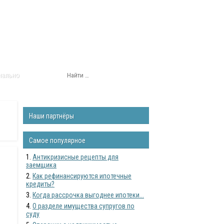
нально
Наши партнёры
Самое популярное
Антикризисные рецепты для
заемщика
Как рефинансируются ипотечные
кредиты?
Когда рассрочка выгоднее ипотеки...
О разделе имущества супругов по
суду