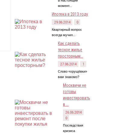
В настоящий
момент...
Ипотека в 2013 году
29.06.2014
0
Квартирный вопрос
всегда мучил...
Как сделать
тесное жилье
просторным...
27.06.2014
1
Слово «хрущёвки»
вам знакомо?
Москвичи не
готовы
инвестировать
в ...
26.06.2014
0
Последствия
кризиса