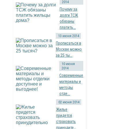
2014
Почему за
долги ТСЖ
обязаны
платить...
13 июня 2014
Прописаться в
Москве можно
за 25 ты...
10 июня
2014
Современные
материалы и
методы
отде...
02 июня 2014
Жилье
придется
страховать
принудите...