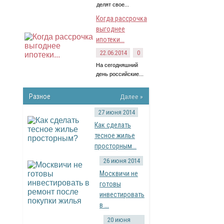
делят свое...
Когда рассрочка
выгоднее
ипотеки...
22.06.2014
0
На сегодняшний
день российские...
Разное
Далее »
27 июня 2014
Как сделать
тесное жилье
просторным...
26 июня 2014
Москвичи не
готовы
инвестировать
в ...
20 июня