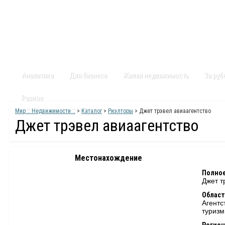
Главная
Статьи
Каталог
Видео
Контакты
Карт
Аналитика
Для бизнеса
Жилая недвижимость
За ру
Разное
Мир :: Недвижимости ::
>
Каталог
>
Риэлторы
> Джет трэвел авиаагентство
Джет трэвел авиаагентство
Местонахождение
Полное
Джет т
Област
Агентс
туризм