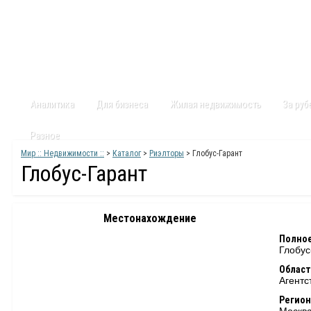
Главная
Статьи
Каталог
Видео
Контакты
Карт
Аналитика
Для бизнеса
Жилая недвижимость
За ру
Разное
Мир :: Недвижимости ::
>
Каталог
>
Риэлторы
> Глобус-Гарант
Глобус-Гарант
Местонахождение
Полное
Глобус
Област
Агентс
Регион