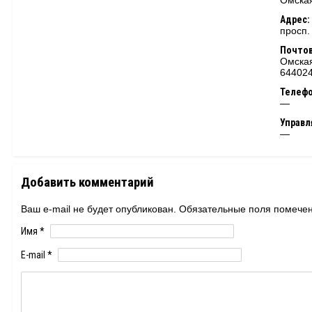
Омская
Адрес:
просп.
Почтов
Омская
64402
Телеф
—
Управ
—
Добавить комментарий
Ваш e-mail не будет опубликован. Обязательные поля помеч
Имя
*
E-mail
*