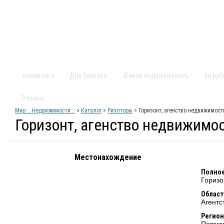
Главная
Статьи
Каталог
Видео
Контакты
Карт
Аналитика
Для бизнеса
Жилая недвижимость
За ру
Разное
Мир :: Недвижимости ::
>
Каталог
>
Риэлторы
> Горизонт, агенство недвижимост
Горизонт, агенство недвижимо
Местонахождение
Полное
Горизо
Област
Агентс
Регион