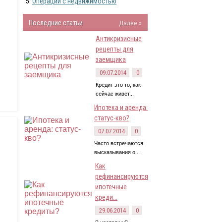
Операции с недвижимостью
Последние статьи
Далее »
Антикризисные
рецепты для
заемщика
09.07.2014
0
Кредит это то, как
сейчас живет...
Ипотека и аренда:
статус-кво?
07.07.2014
0
Часто встречаются
высказывания о...
Как
рефинансируются
ипотечные
креди...
29.06.2014
0