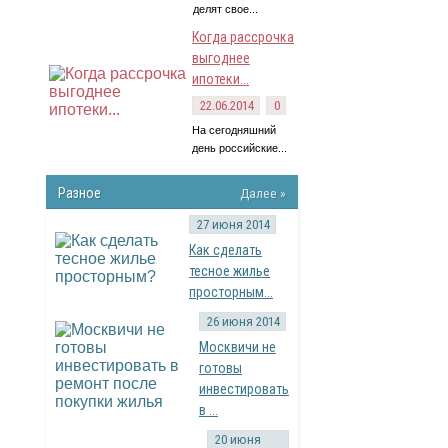
делят свое...
Когда рассрочка
выгоднее
ипотеки...
22.06.2014
0
На сегодняшний
день российские...
Разное
Далее »
27 июня 2014
Как сделать
тесное жилье
просторным...
26 июня 2014
Москвичи не
готовы
инвестировать
в ...
20 июня