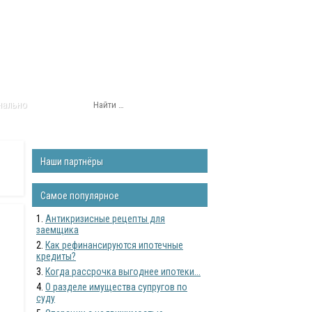
нально
Наши партнёры
Самое популярное
Антикризисные рецепты для
заемщика
Как рефинансируются ипотечные
кредиты?
Когда рассрочка выгоднее ипотеки...
О разделе имущества супругов по
суду