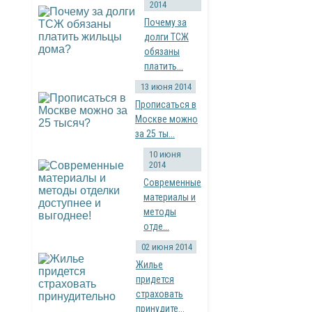
2014
Почему за
долги ТСЖ
обязаны
платить...
13 июня 2014
Прописаться в
Москве можно
за 25 ты...
10 июня
2014
Современные
материалы и
методы
отде...
02 июня 2014
Жилье
придется
страховать
принудите...