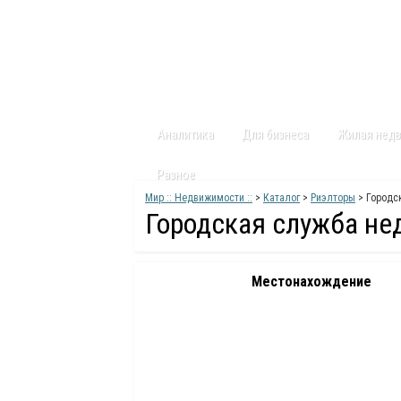
Главная
Статьи
Каталог
Видео
Аналитика
Для бизнеса
Жилая нед
Разное
Мир :: Недвижимости ::
>
Каталог
>
Риэлторы
> Городс
Городская служба н
Местонахождение