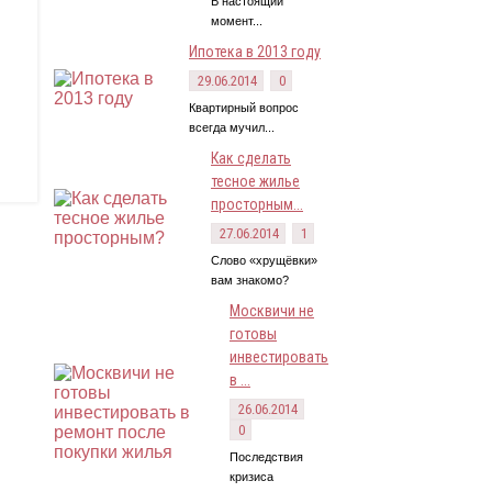
В настоящий
момент...
Ипотека в 2013 году
29.06.2014
0
Квартирный вопрос
всегда мучил...
Как сделать
тесное жилье
просторным...
27.06.2014
1
Слово «хрущёвки»
вам знакомо?
Москвичи не
готовы
инвестировать
в ...
26.06.2014
0
Последствия
кризиса