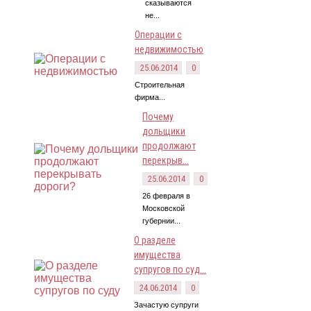
сказываются
не...
Операции с
недвижимостью
25.06.2014
0
Строительная
фирма...
Почему
дольщики
продолжают
перекрыв...
25.06.2014
0
26 февраля в
Московской
губернии...
О разделе
имущества
супругов по суд...
24.06.2014
0
Зачастую супруги