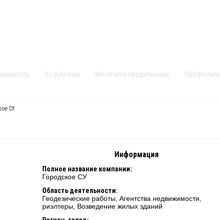
Контакты
Карта сайта
вижимость
За рубежом
Ипотечное кредитование
Профессио
кое СУ
Информация
Полное название компании:
Городское СУ
Область деятельности:
Геодезические работы, Агентства недвижимости,
риэлтеры, Возведение жилых зданий