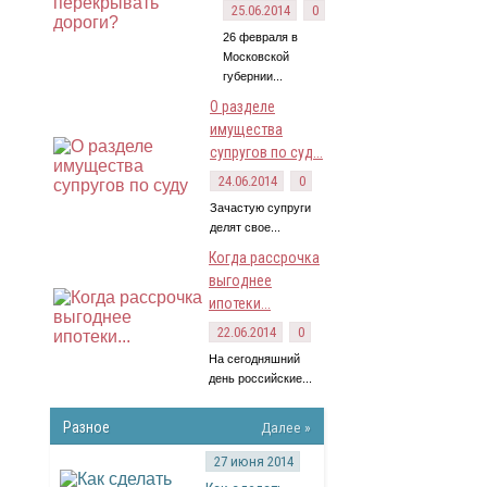
25.06.2014
0
26 февраля в
Московской
губернии...
О разделе
имущества
супругов по суд...
24.06.2014
0
Зачастую супруги
делят свое...
Когда рассрочка
выгоднее
ипотеки...
22.06.2014
0
На сегодняшний
день российские...
Разное
Далее »
27 июня 2014