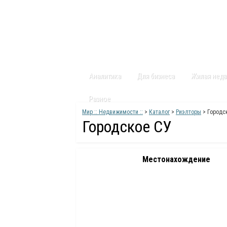
Главная
Статьи
Каталог
Видео
Аналитика
Для бизнеса
Жилая нед
Разное
Мир :: Недвижимости ::
>
Каталог
>
Риэлторы
> Городс
Городское СУ
Местонахождение