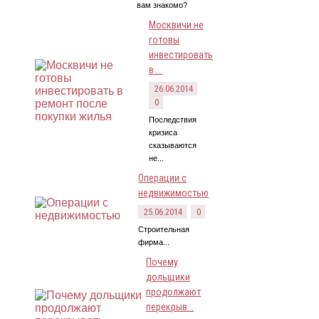
вам знакомо?
Москвичи не
готовы
инвестировать
в ...
26.06.2014
0
Последствия
кризиса
сказываются
не...
Операции с
недвижимостью
25.06.2014
0
Строительная
фирма...
Почему
дольщики
продолжают
перекрыв...