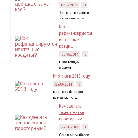
07.07.2014
0
Часто встречаются
высказывания о...
Как
рефинансируются
ипотечные
креди...
29.06.2014
0
В настоящий
момент...
Ипотека в 2013 году
29.06.2014
0
Квартирный вопрос
всегда мучил...
Как сделать
тесное жилье
просторным...
27.06.2014
1
Слово «хрущёвки»