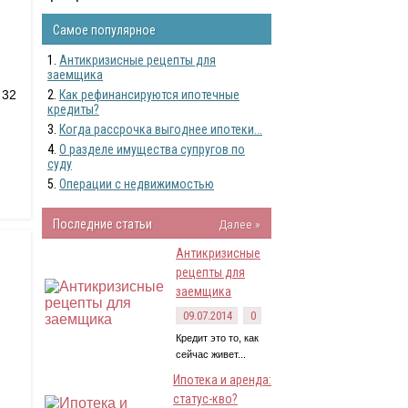
Самое популярное
Антикризисные рецепты для
заемщика
 32
Как рефинансируются ипотечные
кредиты?
Когда рассрочка выгоднее ипотеки...
О разделе имущества супругов по
суду
Операции с недвижимостью
Последние статьи
Далее »
Антикризисные
рецепты для
заемщика
09.07.2014
0
Кредит это то, как
сейчас живет...
Ипотека и аренда:
статус-кво?