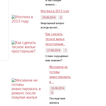
В настоящий
момент...
Ипотека в 2013 году
29.06.2014
0
Квартирный вопрос
всегда мучил...
Как сделать
тесное жилье
просторным...
27.06.2014
1
Слово «хрущёвки»
вам знакомо?
Москвичи не
готовы
инвестировать
в ...
26.06.2014
0
Последствия
кризиса