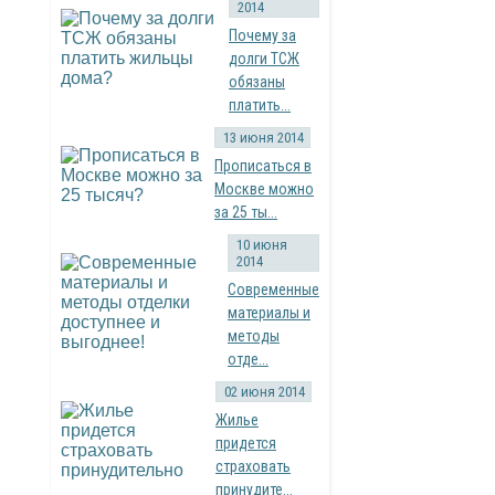
2014
Почему за
долги ТСЖ
обязаны
платить...
13 июня 2014
Прописаться в
Москве можно
за 25 ты...
10 июня
2014
Современные
материалы и
методы
отде...
02 июня 2014
Жилье
придется
страховать
принудите...