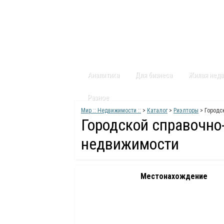
Главная
Статьи
Каталог
Видео
Аналитика
Для бизнеса
Жилая нед
Разное
Мир :: Недвижимости ::
>
Каталог
>
Риэлторы
> Городс
Городской справочн
недвижимости
Местонахождение