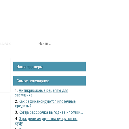
нально
Наши партнёры
Самое популярное
Антикризисные рецепты для
заемщика
Как рефинансируются ипотечные
кредиты?
Когда рассрочка выгоднее ипотеки...
О разделе имущества супругов по
суду