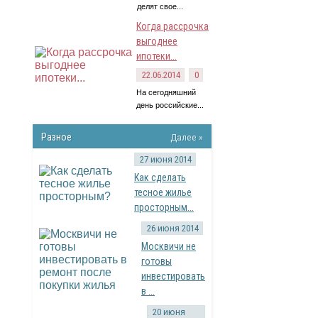
делят свое...
Когда рассрочка
выгоднее
ипотеки...
22.06.2014
0
На сегодняшний
день российские...
Разное
Далее »
27 июня 2014
Как сделать
тесное жилье
просторным...
26 июня 2014
Москвичи не
готовы
инвестировать
в ...
20 июня