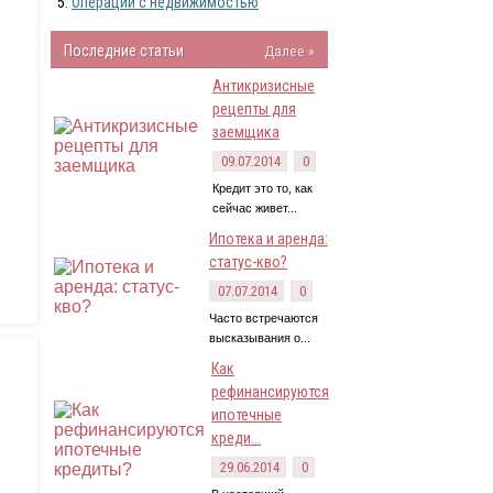
Операции с недвижимостью
Последние статьи
Далее »
Антикризисные
рецепты для
заемщика
09.07.2014
0
Кредит это то, как
сейчас живет...
Ипотека и аренда:
статус-кво?
07.07.2014
0
Часто встречаются
высказывания о...
Как
рефинансируются
ипотечные
креди...
29.06.2014
0