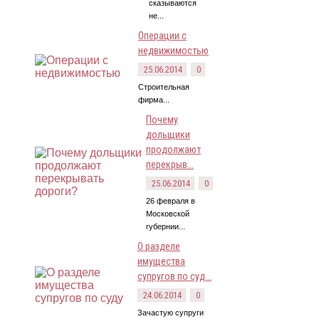
сказываются
не...
Операции с
недвижимостью
25.06.2014
0
Строительная
фирма...
Почему
дольщики
продолжают
перекрыв...
25.06.2014
0
26 февраля в
Московской
губернии...
О разделе
имущества
супругов по суд...
24.06.2014
0
Зачастую супруги