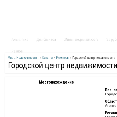
Главная
Статьи
Каталог
Видео
Контакты
Карт
Аналитика
Для бизнеса
Жилая недвижимость
За ру
Разное
Мир :: Недвижимости ::
>
Каталог
>
Риэлторы
> Городской центр недвижимости
Городской центр недвижимост
Местонахождение
Полное
Городс
Област
Агентс
Регион