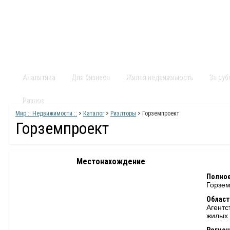
Главная
Статьи
Каталог
Видео
Контакты
Карт
Аналитика
Для бизнеса
Жилая недвижимость
За ру
Разное
Мир :: Недвижимости ::
>
Каталог
>
Риэлторы
> Горземпроект
Горземпроект
Местонахождение
Полное
Горзем
Област
Агентс
жилых 