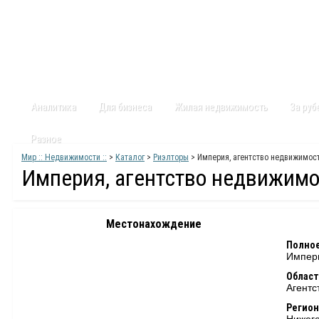
Главная
Статьи
Каталог
Видео
Контакты
Карт
Аналитика
Для бизнеса
Жилая недвижимость
За ру
Разное
Мир :: Недвижимости ::
>
Каталог
>
Риэлторы
> Империя, агентство недвижимос
Империя, агентство недвижим
Местонахождение
Полное
Импери
Област
Агентс
Регион