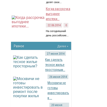
делят свое...
Когда рассрочка
выгоднее
ипотеки...
22.06.2014
0
На сегодняшний
день российские...
Разное
Далее »
27 июня 2014
Как сделать
тесное жилье
просторным...
26 июня 2014
Москвичи не
готовы
инвестировать
в ...
20 июня