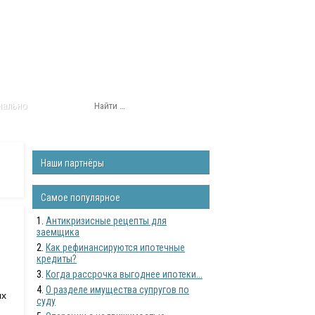
нально
Наши партнёры
Самое популярное
Антикризисные рецепты для
заемщика
Как рефинансируются ипотечные
кредиты?
Когда рассрочка выгоднее ипотеки...
О разделе имущества супругов по
ых
суду