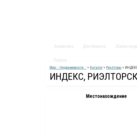
Главная
Статьи
Каталог
Видео
Аналитика
Для бизнеса
Жилая нед
Разное
Мир :: Недвижимости ::
>
Каталог
>
Риэлторы
> ИНДЕК
ИНДЕКС, РИЭЛТОРСК
Местонахождение