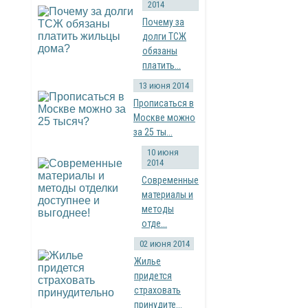
2014
Почему за
долги ТСЖ
обязаны
платить...
13 июня 2014
Прописаться в
Москве можно
за 25 ты...
10 июня
2014
Современные
материалы и
методы
отде...
02 июня 2014
Жилье
придется
страховать
принудите...