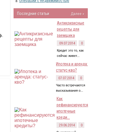
Операции с недвижимостью
Последние статьи
Далее »
Антикризисные
рецепты для
ф.
заемщика
09.07.2014
0
Кредит это то, как
сейчас живет...
Ипотека и аренда:
статус-кво?
07.07.2014
0
Часто встречаются
высказывания о...
Как
рефинансируются
ипотечные
креди...
29.06.2014
0