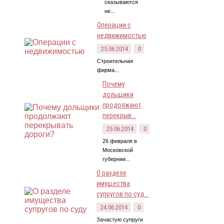
сказываются
не...
Операции с
недвижимостью
25.06.2014
0
Строительная
фирма...
Почему
дольщики
продолжают
перекрыв...
25.06.2014
0
26 февраля в
Московской
губернии...
О разделе
имущества
супругов по суд...
24.06.2014
0
Зачастую супруги