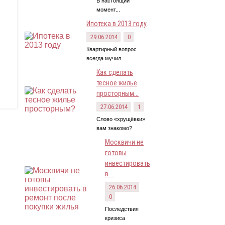
В настоящий
момент...
Ипотека в 2013 году
29.06.2014
0
Квартирный вопрос
всегда мучил...
Как сделать
тесное жилье
просторным...
27.06.2014
1
Слово «хрущёвки»
вам знакомо?
Москвичи не
готовы
инвестировать
в ...
26.06.2014
0
Последствия
кризиса