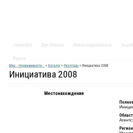
Главная
Статьи
Каталог
Видео
Контакты
Карт
Аналитика
Для бизнеса
Жилая недвижимость
За ру
Разное
Мир :: Недвижимости ::
>
Каталог
>
Риэлторы
> Инициатива 2008
Инициатива 2008
Местонахождение
Полное
Инициа
Област
Агентс
Регион