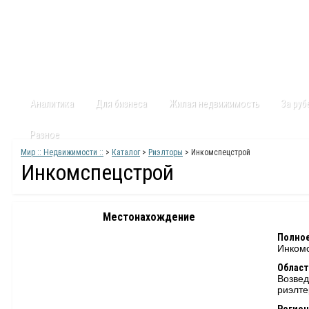
Главная
Статьи
Каталог
Видео
Контакты
Карт
Аналитика
Для бизнеса
Жилая недвижимость
За ру
Разное
Мир :: Недвижимости ::
>
Каталог
>
Риэлторы
> Инкомспецстрой
Инкомспецстрой
Местонахождение
Полное
Инком
Област
Возвед
риэлт