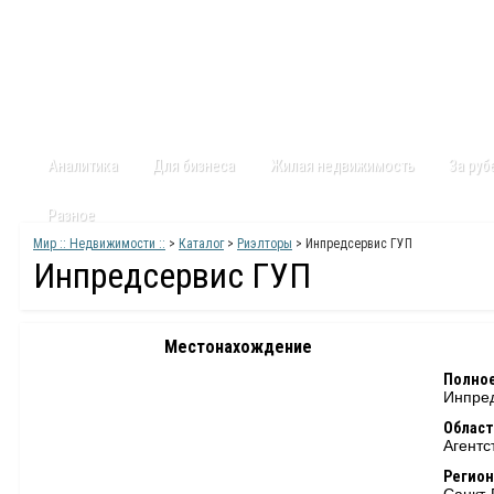
Главная
Статьи
Каталог
Видео
Контакты
Карт
Аналитика
Для бизнеса
Жилая недвижимость
За ру
Разное
Мир :: Недвижимости ::
>
Каталог
>
Риэлторы
> Инпредсервис ГУП
Инпредсервис ГУП
Местонахождение
Полное
Инпре
Област
Агентс
Регион