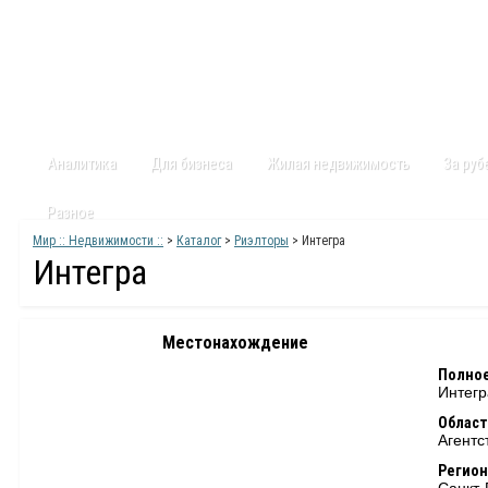
Главная
Статьи
Каталог
Видео
Контакты
Карт
Аналитика
Для бизнеса
Жилая недвижимость
За ру
Разное
Мир :: Недвижимости ::
>
Каталог
>
Риэлторы
> Интегра
Интегра
Местонахождение
Полное
Интегр
Област
Агентс
Регион