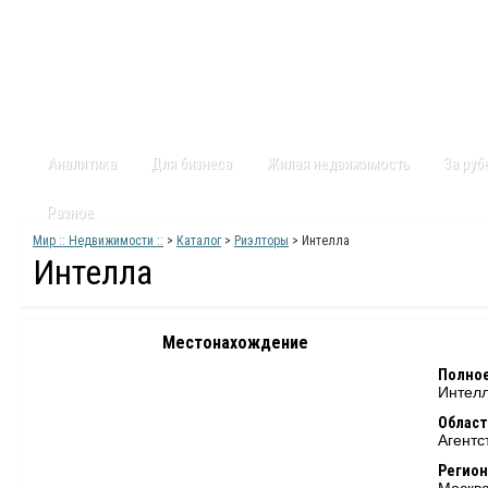
Главная
Статьи
Каталог
Видео
Контакты
Карт
Аналитика
Для бизнеса
Жилая недвижимость
За ру
Разное
Мир :: Недвижимости ::
>
Каталог
>
Риэлторы
> Интелла
Интелла
Местонахождение
Полное
Интел
Област
Агентс
Регион