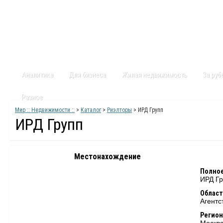
Главная
Статьи
Каталог
Видео
Контакты
Карт
Аналитика
Для бизнеса
Жилая недвижимость
За ру
Разное
Мир :: Недвижимости ::
>
Каталог
>
Риэлторы
> ИРД Групп
ИРД Групп
Местонахождение
Полное
ИРД Гр
Област
Агентс
Регион